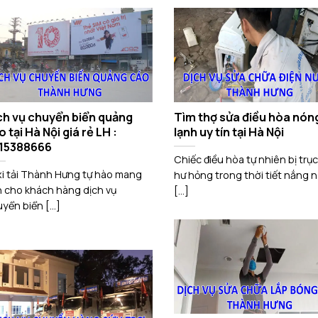
ch vụ chuyển biển quảng
Tìm thợ sửa điều hòa nón
 tại Hà Nội giá rẻ LH :
lạnh uy tín tại Hà Nội
15388666
Chiếc điều hòa tự nhiên bị trục
i tải Thành Hưng tự hào mang
hư hỏng trong thời tiết nắng 
 cho khách hàng dịch vụ
[...]
yển biển [...]