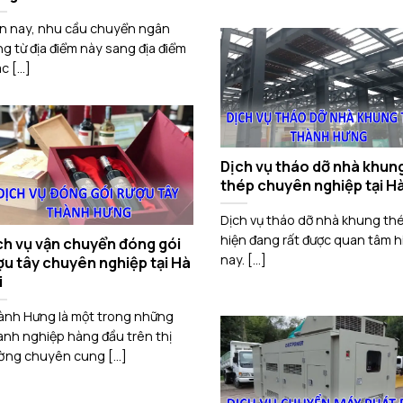
n nay, nhu cầu chuyển ngân
g từ địa điểm này sang địa điểm
 [...]
Dịch vụ tháo dỡ nhà khun
thép chuyên nghiệp tại Hà
Dịch vụ tháo dỡ nhà khung th
hiện đang rất được quan tâm h
ch vụ vận chuyển đóng gói
nay. [...]
ợu tây chuyên nghiệp tại Hà
i
nh Hưng là một trong những
nh nghiệp hàng đầu trên thị
ờng chuyên cung [...]