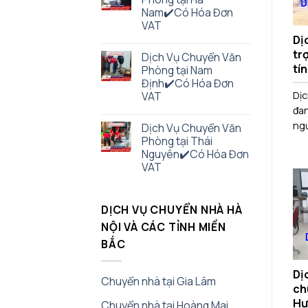
Nam✔️Có Hóa Đơn
VAT
Dị
tr
Dịch Vụ Chuyển Văn
tín
Phòng tại Nam
Định✔️Có Hóa Đơn
Dịc
VAT
đan
ngư
Dịch Vụ Chuyển Văn
Phòng tại Thái
Nguyên✔️Có Hóa Đơn
VAT
DỊCH VỤ CHUYỂN NHÀ HÀ
NỘI VÀ CÁC TỈNH MIỀN
BẮC
Dị
Chuyển nhà tại Gia Lâm
ch
Hư
Chuyển nhà tại Hoàng Mai