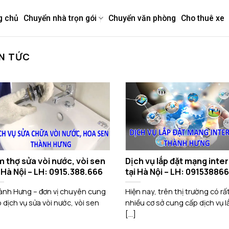
g chủ
Chuyển nhà trọn gói
Chuyển văn phòng
Cho thuê xe
IN TỨC
m thợ sửa vòi nước, vòi sen
Dịch vụ lắp đặt mạng inte
i Hà Nội – LH: 0915.388.666
tại Hà Nội – LH: 09153886
nh Hưng – đơn vị chuyên cung
Hiện nay, trên thị trường có rấ
 dịch vụ sửa vòi nước, vòi sen
nhiều cơ sở cung cấp dịch vụ l
[...]