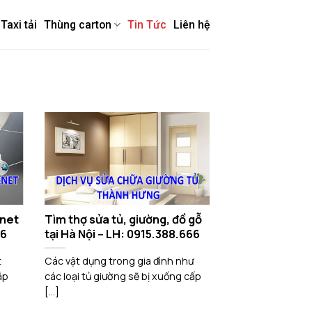
Taxi tải
Thùng carton
Tin Tức
Liên hệ
rnet
Tìm thợ sửa tủ, giường, đồ gỗ
66
tại Hà Nội – LH: 0915.388.666
t
Các vật dụng trong gia đình như
ắp
các loại tủ giường sẽ bị xuống cấp
[...]