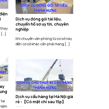
điện
i
Dịch vụ đóng gói tài liệu,
chuyển hồ sơ uy tín, chuyên
 thay
nghiệp
[...]
Khi chuyển văn phòng từ cơ sở này
đến cơ sở khác cần phải mang [...]
bay
Hưng
Dịch vụ cẩu hàng tại Hà Nội giá
tại
rẻ -【Có mặt chỉ sau 15p】
ghiệm