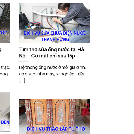
g
Tìm thợ sửa ống nước tại Hà
Nội – Có mặt chỉ sau 15p
 trặc,
Hệ thống ống nước ở mỗi gia đình,
nóng
cơ quan, nhà máy, xí nghiệp… đều
[...]