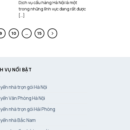
Dịch vụ cẩu hàng Hà Nội là một
trong những lĩnh vực đang rất được
[...]
9
10
…
15
H VỤ NỔI BẬT
yển nhà trọn gói Hà Nội
yển Văn Phòng Hà Nội
yển nhà trọn gói Hải Phòng
yển nhà Bắc Nam