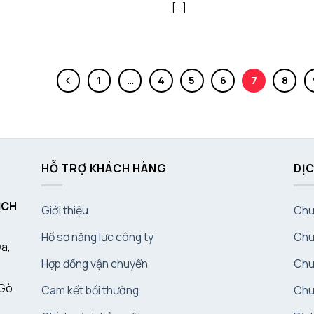
[...]
1
…
4
5
6
7
8
HỖ TRỢ KHÁCH HÀNG
DỊC
ỊCH
Giới thiệu
Chu
Hồ sơ năng lực công ty
Chu
Đa,
Hợp đồng vận chuyển
Chu
 Gò
Cam kết bồi thường
Chu