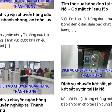
Tìm thợ sửa bóng đèn tại 
Nội – Có mặt chỉ sau 15p
ch vụ vận chuyển hàng cứu
Việc tìm thợ sửa bóng đèn, th
ợ nhanh chóng, an toàn, uy
bóng đèn ở đâu đảm bảo chất
lượng [...]
h vụ vận chuyển hàng cứu trợ
g là lĩnh vực được khá nhiều
ời [...]
Dịch vụ chuyển két sắt, p
két sắt uy tín tại Hà Nội
Két sắt là một trong những nơ
ch vụ chuyển ngân hàng
bảo an toàn cho tài sản cũng [.
uyên nghiệp tại Thành
ng