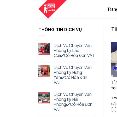
Skip
to
Tran
content
T
THÔNG TIN DỊCH VỤ
Dịch Vụ Chuyển Văn
Phòng tại Lào
Cai✔️Có Hóa Đơn VAT
Dịch Vụ Chuyển Văn
Phòng tại Hưng
Yên✔️Có Hóa Đơn
VAT
Tì
tạ
Dịch Vụ Chuyển Văn
Thà
Phòng tại Hải
cấp
Phòng✔️Có Hóa Đơn
VAT
[...]