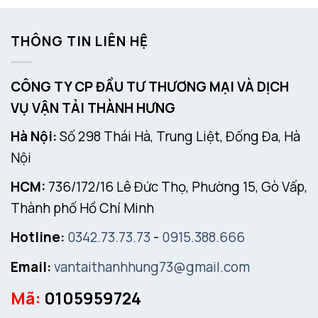
THÔNG TIN LIÊN HỆ
CÔNG TY CP ĐẦU TƯ THƯƠNG MẠI VÀ DỊCH
VỤ VẬN TẢI THÀNH HƯNG
Hà Nội:
Số 298 Thái Hà, Trung Liệt, Đống Đa, Hà
Nội
HCM:
736/172/16 Lê Đức Thọ, Phường 15, Gò Vấp,
Thành phố Hồ Chí Minh
Hotline:
0342.73.73.73
-
0915.388.666
Email:
vantaithanhhung73@gmail.com
Mã:
0105959724