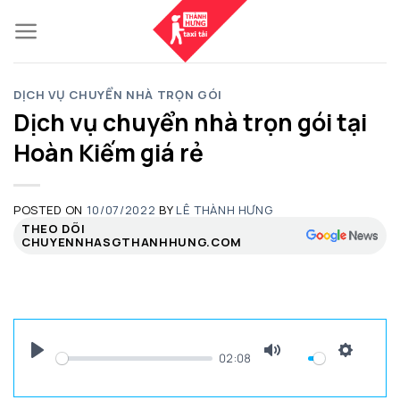
Skip
to
content
DỊCH VỤ CHUYỂN NHÀ TRỌN GÓI
Dịch vụ chuyển nhà trọn gói tại
Hoàn Kiếm giá rẻ
POSTED ON
10/07/2022
BY
LÊ THÀNH HƯNG
THEO DÕI
CHUYENNHASGTHANHHUNG.COM
02:08
PLAY
MUTE
SETTI