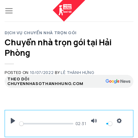
Skip
to
content
DỊCH VỤ CHUYỂN NHÀ TRỌN GÓI
Chuyển nhà trọn gói tại Hải
Phòng
POSTED ON
10/07/2022
BY
LÊ THÀNH HƯNG
THEO DÕI
CHUYENNHASGTHANHHUNG.COM
02:31
PLAY
MUTE
SETTI