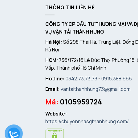
THÔNG TIN LIÊN HỆ
CÔNG TY CP ĐẦU TƯ THƯƠNG MẠI VÀ D
VỤ VẬN TẢI THÀNH HƯNG
Hà Nội:
Số 298 Thái Hà, Trung Liệt, Đống 
Hà Nội
HCM:
736/172/16 Lê Đức Thọ, Phường 15,
Vấp, Thành phố Hồ Chí Minh
Hotline:
0342.73.73.73
-
0915.388.666
Email:
vantaithanhhung73@gmail.com
Mã:
0105959724
Website:
https://chuyennhasgthanhhung.com/