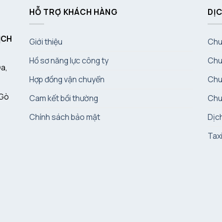
HỖ TRỢ KHÁCH HÀNG
DỊC
ỊCH
Giới thiệu
Chu
Hồ sơ năng lực công ty
Chu
Đa,
Hợp đồng vận chuyển
Chu
 Gò
Cam kết bồi thường
Chu
Chính sách bảo mật
Dịc
Tax