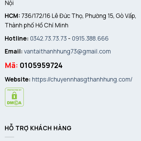
Nội
HCM:
736/172/16 Lê Đức Thọ, Phường 15, Gò Vấp,
Thành phố Hồ Chí Minh
Hotline:
0342.73.73.73
-
0915.388.666
Email:
vantaithanhhung73@gmail.com
Mã:
0105959724
Website:
https://chuyennhasgthanhhung.com/
HỖ TRỢ KHÁCH HÀNG