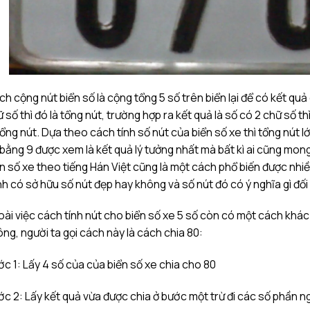
h cộng nút biển số là cộng tổng 5 số trên biển lại để có kết quả 
 số thì đó là tổng nút, trường hợp ra kết quả là số có 2 chữ số t
tổng nút. Dựa theo cách tính số nút của biển số xe thì tổng nút l
bằng 9 được xem là kết quả lý tưởng nhất mà bất kì ai cũng mong
n số xe theo tiếng Hán Việt cũng là một cách phổ biến được nhi
h có sở hữu số nút đẹp hay không và số nút đó có ý nghĩa gì đối 
ài việc cách tính nút cho biển số xe 5 số còn có một cách khác
ng, người ta gọi cách này là cách chia 80:
c 1: Lấy 4 số của của biển số xe chia cho 80
c 2: Lấy kết quả vừa được chia ở bước một trừ đi các số phần n