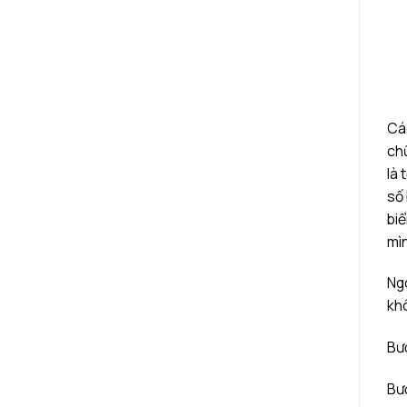
Các
chữ
là 
số 
biể
mìn
Ngo
khô
Bướ
Bướ