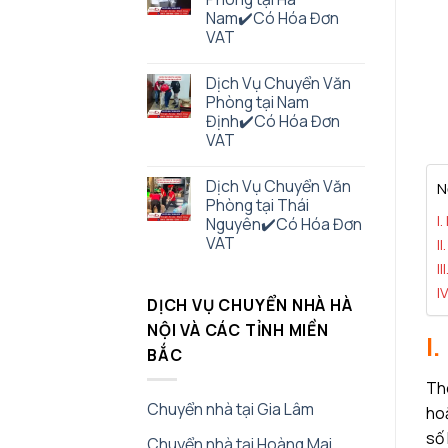
Nam✔️Có Hóa Đơn
VAT
Dịch Vụ Chuyển Văn
Phòng tại Nam
Định✔️Có Hóa Đơn
VAT
Dịch Vụ Chuyển Văn
N
Phòng tại Thái
I
Nguyên✔️Có Hóa Đơn
VAT
I
I
I
DỊCH VỤ CHUYỂN NHÀ HÀ
NỘI VÀ CÁC TỈNH MIỀN
I.
BẮC
The
Chuyển nhà tại Gia Lâm
hoặ
số 
Chuyển nhà tại Hoàng Mai