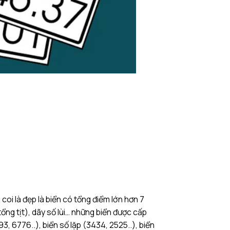
coi là đẹp là biển có tổng điểm lớn hơn 7
ng tịt), dãy số lùi… những biển được cấp
3, 6776..), biển số lặp (3434, 2525..), biển