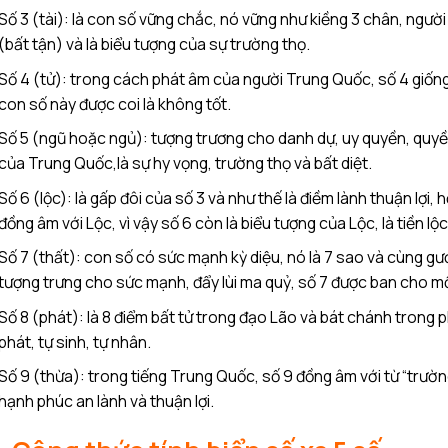
Số 3 (tài): là con số vững chắc, nó vững như kiềng 3 chân, người
(bất tận) và là biểu tượng của sự trường thọ.
Số 4 (tử): trong cách phát âm của người Trung Quốc, số 4 giống n
con số này được coi là không tốt.
Số 5 (ngũ hoặc ngủ): tượng trương cho danh dự, uy quyền, quyền 
của Trung Quốc,là sự hy vọng, trường thọ và bất diệt.
Số 6 (lộc): là gấp đôi của số 3 và như thế là điềm lành thuận lợi
đồng âm với Lộc, vì vậy số 6 còn là biểu tượng của Lộc, là tiền lộc
Số 7 (thất): con số có sức mạnh kỳ diệu, nó là 7 sao và cùng gư
tượng trưng cho sức mạnh, đẩy lùi ma quỷ, số 7 được ban cho m
Số 8 (phát): là 8 điểm bất tử trong đạo Lão và bát chánh trong 
phát, tự sinh, tự nhân.
Số 9 (thừa): trong tiếng Trung Quốc, số 9 đồng âm với từ “trườ
hạnh phúc an lành và thuận lợi.