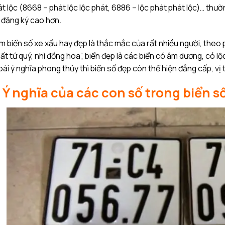
t lộc (8668 – phát lộc lộc phát, 6886 – lộc phát phát lộc)… thư
 đăng ký cao hơn.
 biển số xe xấu hay đẹp là thắc mắc của rất nhiều người, theo 
ất tứ quý, nhì đồng hoa”, biển đẹp là các biển có âm dương, có lộc
ài ý nghĩa phong thủy thì biển số đẹp còn thể hiện đẳng cấp, vị
I. Ý nghĩa của các con số trong biển s