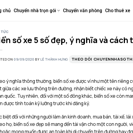
g chủ
Chuyển nhà trọn gói
Chuyển văn phòng
Cho thuê xe
 TỨC
iển số xe 5 số đẹp, ý nghĩa và cách 
THEO DÕI CHUYENNHASGT
STED ON
09/09/2020
BY
LÊ THÀNH HƯNG
o ý nghĩa thông thường, biển số xe được ví như một tên riêng c
t giữa các xe lưu thông trên đường, nhận biết chiếc xe này có n
n quốc. Tuy nhiên, đối với một số đông khác, biển số xe còn ma
n được tính toán kỹ lưỡng trước khi đăng ký.
 biệt đối với những người làm ăn kinh doanh, mua bán, tài xế, lái x
o họ, biển số xe đẹp sẽ mang đến tài vận cho một con người, việ
hoặc mong muốn được an toàn khi di chuyển trên đường hay đơn