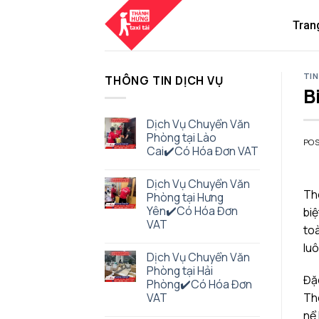
Skip
to
Tran
content
TIN
THÔNG TIN DỊCH VỤ
B
Dịch Vụ Chuyển Văn
Phòng tại Lào
PO
Cai✔️Có Hóa Đơn VAT
Dịch Vụ Chuyển Văn
The
Phòng tại Hưng
Yên✔️Có Hóa Đơn
biệ
VAT
toà
luô
Dịch Vụ Chuyển Văn
Phòng tại Hải
Đặc
Phòng✔️Có Hóa Đơn
The
VAT
nể 