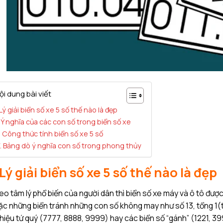
ội dung bài viết
. Lý giải biển số xe 5 số thế nào là đẹp
I. Ý nghĩa của các con số trong biển số xe
II. Công thức tính biển số xe 5 số
V. Bảng dò ý nghĩa con số trong phong thủy
 Lý giải biển số xe 5 s
ố thế nào là đẹp
o tâm lý phổ biến của người dân thì biển số xe máy và ô tô được 
c những biển tránh những con số không may như số 13, tổng 1(tổ
hiệu tứ quý (7777, 8888, 9999) hay các biển số “gánh” (1221, 399