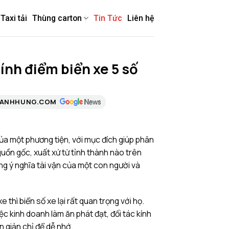
Taxi tải
Thùng carton
Tin Tức
Liên hệ
tính điểm biển xe 5 số
HANHHUNG.COM
ủa một phương tiện, với mục đích giúp phân
guồn gốc, xuất xứ từ tỉnh thành nào trên
ng ý nghĩa tài vận của một con người và
e thì biển số xe lại rất quan trọng với họ.
c kinh doanh làm ăn phát đạt, đối tác kính
 giản chỉ để dễ nhớ.