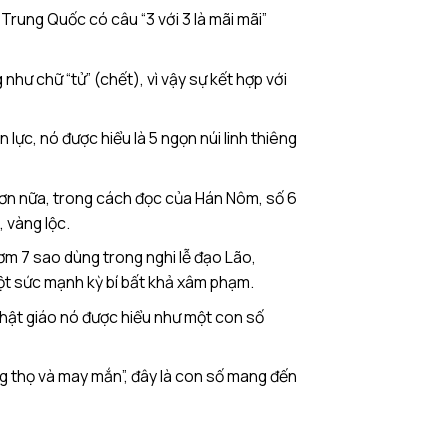
 Trung Quốc có câu “3 với 3 là mãi mãi”
hư chữ “tử” (chết), vì vậy sự kết hợp với
lực, nó được hiểu là 5 ngọn núi linh thiêng
, hơn nữa, trong cách đọc của Hán Nôm, số 6
, vàng lộc.
ơm 7 sao dùng trong nghi lễ đạo Lão,
ột sức mạnh kỳ bí bất khả xâm phạm.
phật giáo nó được hiểu như một con số
ng thọ và may mắn”, đây là con số mang đến