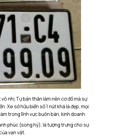
 vô nhị.
Tự bản thân làm nên cơ đồ mà sự
n. Xe sở hữu biển số 1 nút khá là đẹp, mọi
 làm trong lĩnh vực buôn bán, kinh doanh.
ạnh phúc (song hỷ), là tượng trưng cho sự
của vạn vật.