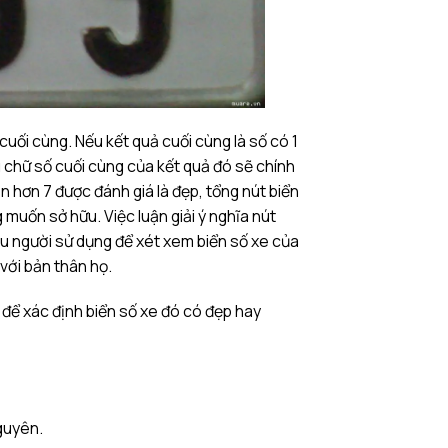
cuối cùng. Nếu kết quả cuối cùng là số có 1
hì chữ số cuối cùng của kết quả đó sẽ chính
ớn hơn 7 được đánh giá là đẹp, tổng nút biển
 muốn sở hữu. Việc luận giải ý nghĩa nút
ều người sử dụng để xét xem biển số xe của
với bản thân họ.
 để xác định biển số xe đó có đẹp hay
guyên.