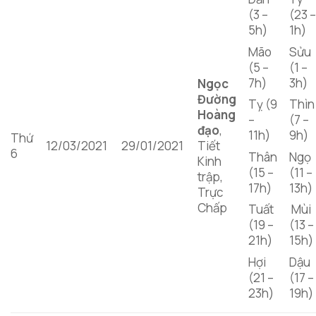
(3 –
(23 
5h)
1h)
Mão
Sửu
(5 –
(1 –
7h)
3h)
Ngọc
Đường
Tỵ (9
Thìn
Hoàng
–
(7 –
đạo
,
11h)
9h)
Thứ
12/03/2021
29/01/2021
Tiết
6
Thân
Ngọ
Kinh
(15 –
(11 –
trập,
17h)
13h)
Trực
Chấp
Tuất
Mùi
(19 –
(13 –
21h)
15h)
Hợi
Dậu
(21 –
(17 –
23h)
19h)