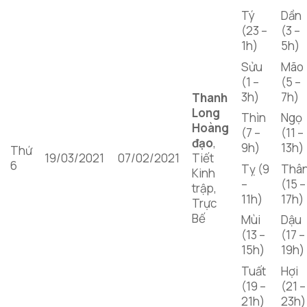
Tý
Dần
(23 –
(3 –
1h)
5h)
Sửu
Mão
(1 –
(5 –
3h)
7h)
Thanh
Long
Thìn
Ngọ
Hoàng
(7 –
(11 –
đạo
,
9h)
13h)
Thứ
19/03/2021
07/02/2021
Tiết
6
Tỵ (9
Thâ
Kinh
–
(15 –
trập,
11h)
17h)
Trực
Bế
Mùi
Dậu
(13 –
(17 –
15h)
19h)
Tuất
Hợi
(19 –
(21 –
21h)
23h)