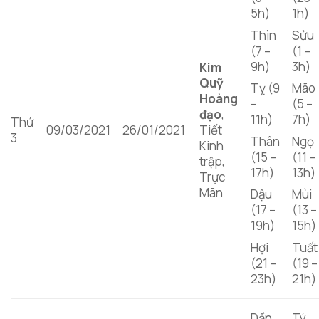
5h)
1h)
Thìn
Sửu
(7 –
(1 –
9h)
3h)
Kim
Quỹ
Tỵ (9
Mão
Hoàng
–
(5 –
đạo
,
11h)
7h)
Thứ
09/03/2021
26/01/2021
Tiết
3
Thân
Ngọ
Kinh
(15 –
(11 –
trập,
17h)
13h)
Trực
Mãn
Dậu
Mùi
(17 –
(13 –
19h)
15h)
Hợi
Tuất
(21 –
(19 –
23h)
21h)
Dần
Tý