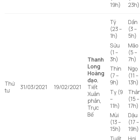
19h)
23h)
Tý
Dần
(23 –
(3 –
1h)
5h)
Sửu
Mão
(1 –
(5 –
3h)
7h)
Thanh
Long
Thìn
Ngọ
Hoàng
(7 –
(11 –
đạo
,
9h)
13h)
Thứ
31/03/2021
19/02/2021
Tiết
tư
Tỵ (9
Thâ
Xuân
–
(15 –
phân,
11h)
17h)
Trực
Bế
Mùi
Dậu
(13 –
(17 –
15h)
19h)
Tuất
Hợi