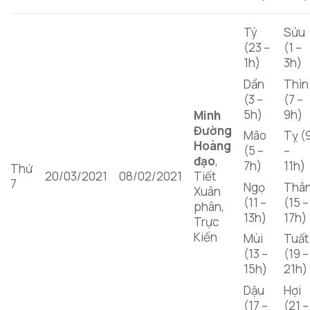
Tý
Sửu
(23 –
(1 –
1h)
3h)
Dần
Thìn
(3 –
(7 –
5h)
9h)
Minh
Đường
Mão
Tỵ (
Hoàng
(5 –
–
đạo
,
7h)
11h)
Thứ
20/03/2021
08/02/2021
Tiết
7
Ngọ
Thâ
Xuân
(11 –
(15 –
phân,
13h)
17h)
Trực
Kiến
Mùi
Tuất
(13 –
(19 –
15h)
21h)
Dậu
Hợi
(17 –
(21 –