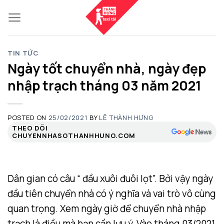
Skip
to
content
TIN TỨC
Ngày tốt chuyển nhà, ngày đẹp
nhập trạch tháng 03 năm 2021
POSTED ON
25/02/2021
BY
LÊ THÀNH HƯNG
THEO DÕI
CHUYENNHASGTHANHHUNG.COM
Dân gian có câu “ đầu xuôi đuôi lọt”. Bởi vậy ngày
đầu tiên chuyển nhà có ý nghĩa và vai trò vô cùng
quan trọng. Xem ngày giờ để chuyển nhà nhập
trạch là điều mà bạn cần lưu ý. Vào tháng 03/2021