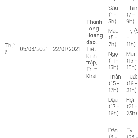
Sửu
Thìn
(1 –
(7 –
3h)
9h)
Thanh
Long
Mão
Tỵ (
Hoàng
(5 –
–
đạo
,
7h)
11h)
Thứ
05/03/2021
22/01/2021
Tiết
6
Ngọ
Mùi
Kinh
(11 –
(13 –
trập,
13h)
15h)
Trực
Khai
Thân
Tuất
(15 –
(19 –
17h)
21h)
Dậu
Hợi
(17 –
(21 –
19h)
23h)
Dần
Tý
(3 –
(23 