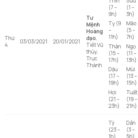
Thìn
Sửu
(7 –
(1 –
9h)
3h)
Tư
Tỵ (9
Mão
Mệnh
–
(5 –
Hoàng
11h)
7h)
Thứ
đạo
,
03/03/2021
20/01/2021
4
Tiết Vũ
Thân
Ngọ
thủy,
(15 –
(11 –
Trực
17h)
13h)
Thành
Dậu
Mùi
(17 –
(13 –
19h)
15h)
Hợi
Tuất
(21 –
(19 –
23h)
21h)
Tý
Dần
(23 –
(3 –
1h)
5h)