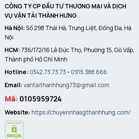
CÔNG TY CP ĐẦU TƯ THƯƠNG MẠI VÀ DỊCH
VỤ VẬN TẢI THÀNH HƯNG
Hà Nội:
Số 298 Thái Hà, Trung Liệt, Đống Đa, Hà
Nội
HCM:
736/172/16 Lê Đức Thọ, Phường 15, Gò Vấp,
Thành phố Hồ Chí Minh
Hotline:
0342.73.73.73
-
0915.388.666
Email:
vantaithanhhung73@gmail.com
Mã:
0105959724
Website:
https://chuyennhasgthanhhung.com/