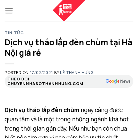
Skip
to
content
TIN TỨC
Dịch vụ tháo lắp đèn chùm tại Hà
Nội giá rẻ
POSTED ON
17/02/2021
BY
LÊ THÀNH HƯNG
THEO DÕI
CHUYENNHASGTHANHHUNG.COM
Dịch vụ tháo lắp đèn chùm
ngày càng được
quan tâm và là một trong những ngành khá hot
trong thời gian gần đây. Nếu như bạn còn chưa
biết nên tìm đơn vị nào đảm bảo uy tín chất