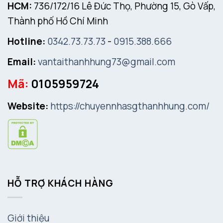
HCM:
736/172/16 Lê Đức Thọ, Phường 15, Gò Vấp,
Thành phố Hồ Chí Minh
Hotline:
0342.73.73.73
-
0915.388.666
Email:
vantaithanhhung73@gmail.com
Mã:
0105959724
Website:
https://chuyennhasgthanhhung.com/
HỖ TRỢ KHÁCH HÀNG
Giới thiệu