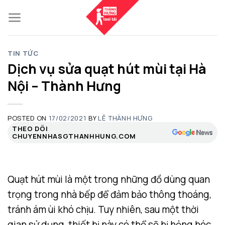
Skip
to
content
TIN TỨC
Dịch vụ sửa quạt hút mùi tại Hà
Nội – Thành Hưng
POSTED ON
17/02/2021
BY
LÊ THÀNH HƯNG
THEO DÕI
CHUYENNHASGTHANHHUNG.COM
Quạt hút mùi là một trong những đồ dùng quan
trọng trong nhà bếp để đảm bảo thông thoáng,
tránh ám ùi khó chịu. Tuy nhiên, sau một thời
gian sử dụng, thiết bị này có thể sẽ bị hỏng hóc