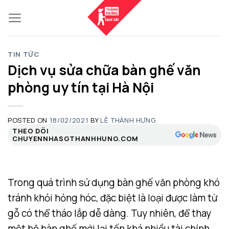
Skip
to
content
TIN TỨC
Dịch vụ sửa chữa bàn ghế văn
phòng uy tín tại Hà Nội
POSTED ON
18/02/2021
BY
LÊ THÀNH HƯNG
THEO DÕI
CHUYENNHASGTHANHHUNG.COM
Trong quá trình sử dụng bàn ghế văn phòng khó
tránh khỏi hỏng hóc, đặc biệt là loại được làm từ
gỗ có thể tháo lắp dễ dàng. Tuy nhiên, để thay
một bộ bàn ghế mới lại tốn khá nhiều tài chính,