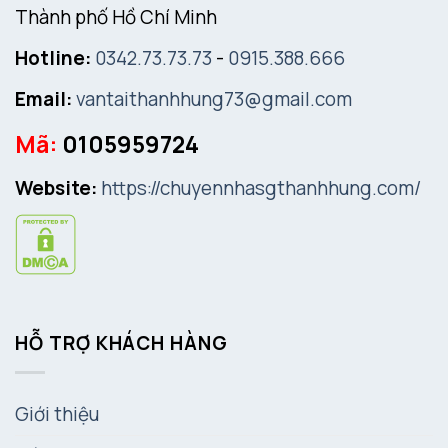
Thành phố Hồ Chí Minh
Hotline:
0342.73.73.73
-
0915.388.666
Email:
vantaithanhhung73@gmail.com
Mã:
0105959724
Website:
https://chuyennhasgthanhhung.com/
HỖ TRỢ KHÁCH HÀNG
Giới thiệu