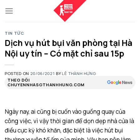
Skip
to
content
TIN TỨC
Dịch vụ hút bụi văn phòng tại Hà
Nội uy tín – Có mặt chỉ sau 15p
POSTED ON
20/06/2021
BY
LÊ THÀNH HƯNG
THEO DÕI
CHUYENNHASGTHANHHUNG.COM
Ngày nay, ai cũng bị cuốn vào guồng quay của
công việc, vì vậy thời gian để dọn dẹp nhà cửa là
điều cực kỳ khó khăn, đặc biệt là việc hút bụi
thường xuyên tổ ấm của mình. Vậy bạn nên làm