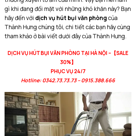
gì khi đang đối mặt với những khó khăn này? Bạn
hãy đến với
dịch vụ hút bụi văn phòng
của
Thành Hưng chúng tôi, chi tiết các bạn hãy cùng
tham khảo ở bài viết dưới đây của Thành Hưng.
DỊCH VỤ HÚT BỤI VĂN PHÒNG TẠI HÀ NỘI –【SALE
30%】
PHỤC VỤ 24/7
Hotline: 0342.73.73.73 – 0915.388.666