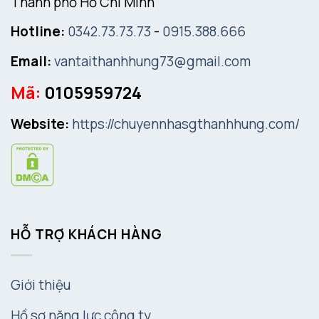
Thành phố Hồ Chí Minh
Hotline:
0342.73.73.73
-
0915.388.666
Email:
vantaithanhhung73@gmail.com
Mã:
0105959724
Website:
https://chuyennhasgthanhhung.com/
HỖ TRỢ KHÁCH HÀNG
Giới thiệu
Hồ sơ năng lực công ty