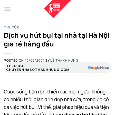
Skip
to
content
TIN TỨC
Dịch vụ hút bụi tại nhà tại Hà Nội
giá rẻ hàng đầu
POSTED ON
18/02/2021
BY
LÊ THÀNH HƯNG
THEO DÕI
CHUYENNHASGTHANHHUNG.COM
Cuộc sống bận rộn khiến các mọi người không
có nhiều thời gian dọn dẹp nhà cửa, trong đó có
cả việc hút bụi. Vì thế, giải pháp hiệu quả và tiện
lợi trong lúc này là sử dụng
dịch vụ hút bụi tại