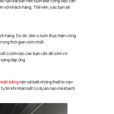
ào tạo bài bản nên luôn biết công việc cần
hiện với khách hàng. Thế nên, các bạn sẽ
ách hàng. Do đó, đơn vị luôn thực hiện công
rong thời gian sớm nhất.
, bất cứ khi nào các bạn cần để sớm có
 sàng đáp ứng.
ả mặt bằng
nên sẽ biết những thiết bị nào
ôi tự tin khi nhận bất cứ dự án nào mà khách