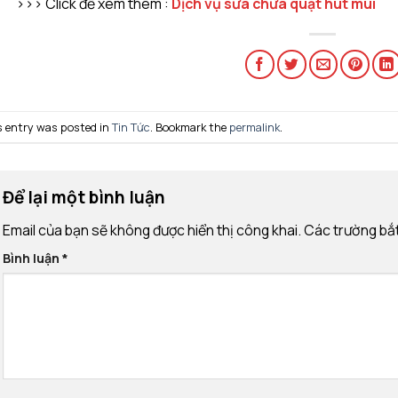
>>> Click để xem thêm :
Dịch vụ sửa chữa quạt hút mùi
s entry was posted in
Tin Tức
. Bookmark the
permalink
.
Để lại một bình luận
Email của bạn sẽ không được hiển thị công khai.
Các trường bắ
Bình luận
*