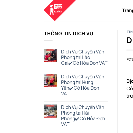
Skip
to
Tran
content
TIN
THÔNG TIN DỊCH VỤ
D
Dịch Vụ Chuyển Văn
Phòng tại Lào
PO
Cai✔️Có Hóa Đơn VAT
Dịch Vụ Chuyển Văn
Dị
Phòng tại Hưng
Yên✔️Có Hóa Đơn
Côn
VAT
trư
Dịch Vụ Chuyển Văn
Phòng tại Hải
Phòng✔️Có Hóa Đơn
VAT