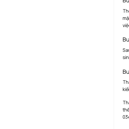
Bư
The
mặt
việ
Bư
Sau
sin
Bư
Thà
kiế
Thà
thế
034