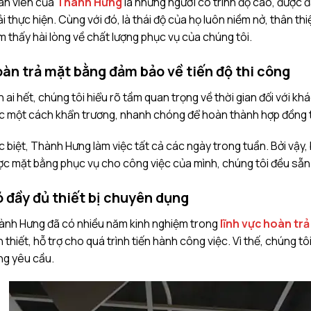
ân viên của
Thành Hưng
là những người có trình độ cao, được đ
i thực hiện. Cùng với đó, là thái độ của họ luôn niềm nở, thân t
 thấy hài lòng về chất lượng phục vụ của chúng tôi.
àn trả mặt bằng đảm bảo về tiến độ thi công
 ai hết, chúng tôi hiểu rõ tầm quan trọng về thời gian đối với kh
c một cách khẩn trương, nhanh chóng để hoàn thành hợp đồng t
 biệt, Thành Hưng làm việc tất cả các ngày trong tuần. Bởi vậy
c mặt bằng phục vụ cho công việc của mình, chúng tôi đều sẵn
 đầy đủ thiết bị chuyên dụng
ành Hưng đã có nhiều năm kinh nghiệm trong
lĩnh vực hoàn tr
 thiết, hỗ trợ cho quá trình tiến hành công việc. Vì thế, chúng t
ng yêu cầu.