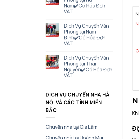
Nam✔️Có Hóa Đơn
VAT
N
N
Dịch Vụ Chuyển Văn
Phòng tại Nam
Định✔️Có Hóa Đơn
VAT
C
Dịch Vụ Chuyển Văn
Phòng tại Thái
Nguyên✔️Có Hóa Đơn
VAT
DỊCH VỤ CHUYỂN NHÀ HÀ
N
NỘI VÀ CÁC TỈNH MIỀN
BẮC
Khi
Chuyển nhà tại Gia Lâm
Độ
Chuyển nhà tại Hoàng Mai