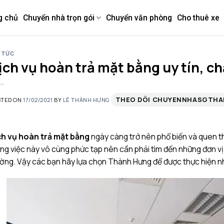
g chủ
Chuyển nhà trọn gói
Chuyển văn phòng
Cho thuê xe
 TỨC
ịch vụ hoàn trả mặt bằng uy tín, ch
THEO DÕI CHUYENNHASGTH
STED ON
17/02/2021
BY
LÊ THÀNH HƯNG
ch vụ hoàn trả mặt bằng
ngày càng trở nên phổ biến và quen t
g việc này vô cùng phức tạp nên cần phải tìm đến những đơn vị u
ờng. Vậy các bạn hãy lựa chọn Thành Hưng để được thực hiện nh