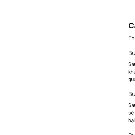
C
Thà
Bư
Sau
khả
qua
Bư
Sau
sẽ 
hại