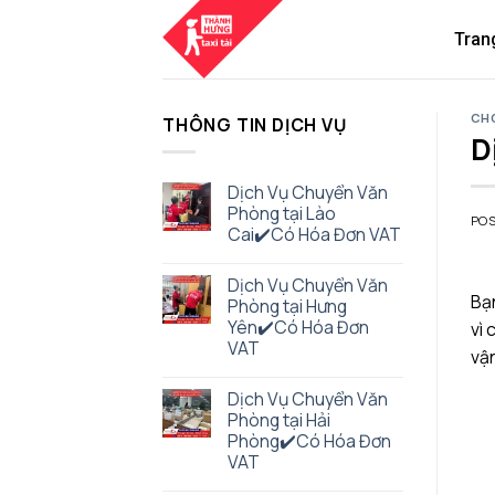
Skip
to
Tran
content
CHO
THÔNG TIN DỊCH VỤ
D
Dịch Vụ Chuyển Văn
Phòng tại Lào
PO
Cai✔️Có Hóa Đơn VAT
Dịch Vụ Chuyển Văn
Bạ
Phòng tại Hưng
Yên✔️Có Hóa Đơn
vì 
VAT
vận
Dịch Vụ Chuyển Văn
Phòng tại Hải
Phòng✔️Có Hóa Đơn
VAT