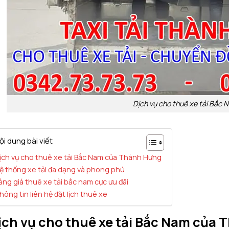
Dịch vụ cho thuê xe tải Bắc 
ội dung bài viết
ịch vụ cho thuê xe tải Bắc Nam của Thành Hưng
ệ thống xe tải đa dạng và phong phú
ảng giá thuê xe tải bắc nam cực ưu đãi
hông tin liên hệ đặt lịch thuê xe
ịch vụ cho thuê xe tải Bắc Nam của