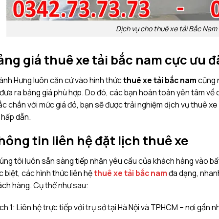
Dịch vụ cho thuê xe tải Bắc Nam
ảng giá thuê xe tải bắc nam cực ưu đ
ành Hưng luôn căn cứ vào hình thức
thuê xe tải bắc nam
cũng n
đưa ra bảng giá phù hợp. Do đó, các bạn hoàn toàn yên tâm về ch
c chắn với mức giá đó, bạn sẽ được trải nghiệm dịch vụ thuê xe
 hấp dẫn.
hông tin liên hệ đặt lịch thuê xe
ng tôi luôn sẵn sàng tiếp nhận yêu cầu của khách hàng vào bất 
 biệt, các hình thức liên hệ
thuê xe tải bắc nam
đa dạng, nhanh
ách hàng. Cụ thể như sau:
h 1: Liên hệ trực tiếp với trụ sở tại Hà Nội và TPHCM – nơi gần n