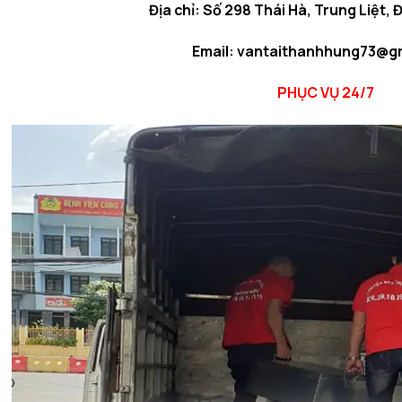
Địa chỉ: Số 298 Thái Hà, Trung Liệt, 
Email: vantaithanhhung73@g
PHỤC VỤ 24/7