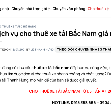
g chủ
Chuyển nhà trọn gói
Chuyển văn phòng
Cho thuê xe
 THUÊ XE TẢI CHỞ HÀNG
ịch vụ cho thuê xe tải Bắc Nam giá 
THEO DÕI CHUYENNHASGTH
STED ON
15/01/2021
BY
LÊ THÀNH HƯNG
n đang có nhu cầu
thuê xe tải bắc nam
để phục vụ công việc, 
chưa tìm được đơn vị cho thuê xe nhanh chóng và chất lượng? Đừng
 tải Thành Hưng, mọi vấn đề của bạn sẽ được giải quyết.
CHO THUÊ XE TẢI BẮC NAM TỪ 1,5 TẤN =>
HOTLINE: 0915 388 666 – 0904 