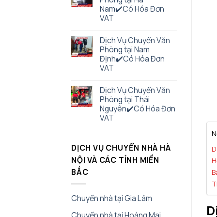
Nam✔️Có Hóa Đơn
VAT
Dịch Vụ Chuyển Văn
Phòng tại Nam
Định✔️Có Hóa Đơn
VAT
Dịch Vụ Chuyển Văn
Phòng tại Thái
Nguyên✔️Có Hóa Đơn
VAT
N
DỊCH VỤ CHUYỂN NHÀ HÀ
D
NỘI VÀ CÁC TỈNH MIỀN
H
BẮC
B
T
Chuyển nhà tại Gia Lâm
D
Chuyển nhà tại Hoàng Mai