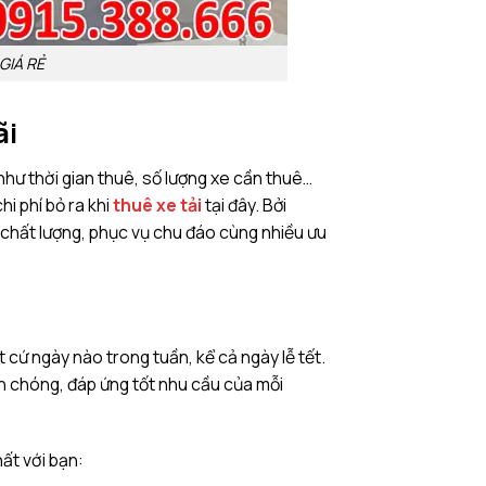
 GIÁ RẺ
ãi
hư thời gian thuê, số lượng xe cần thuê…
i phí bỏ ra khi
thuê xe tải
tại đây. Bởi
 chất lượng, phục vụ chu đáo cùng nhiều ưu
cứ ngày nào trong tuần, kể cả ngày lễ tết.
 chóng, đáp ứng tốt nhu cầu của mỗi
hất với bạn: