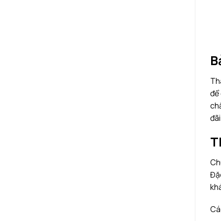
B
Th
để 
chắ
đãi
T
Chú
Đặc
kh
Các