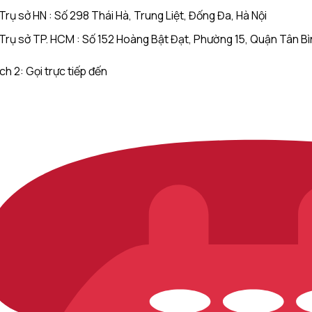
Trụ sở HN : Số 298 Thái Hà, Trung Liệt, Đống Đa, Hà Nội
Trụ sở TP. HCM : Số 152 Hoàng Bật Đạt, Phường 15, Quận Tân B
h 2: Gọi trực tiếp đến