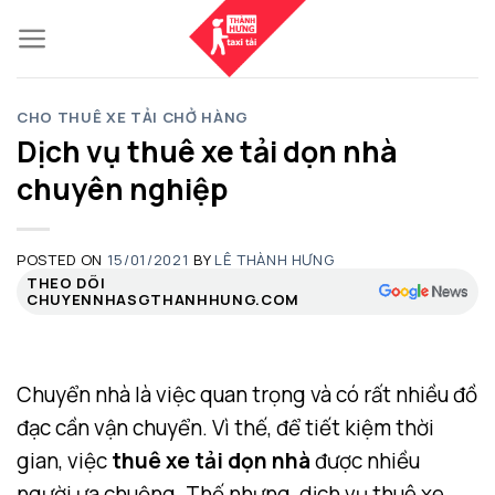
Skip
to
content
CHO THUÊ XE TẢI CHỞ HÀNG
Dịch vụ thuê xe tải dọn nhà
chuyên nghiệp
POSTED ON
15/01/2021
BY
LÊ THÀNH HƯNG
THEO DÕI
CHUYENNHASGTHANHHUNG.COM
Chuyển nhà là việc quan trọng và có rất nhiều đồ
đạc cần vận chuyển. Vì thế, để tiết kiệm thời
gian, việc
thuê xe tải dọn nhà
được nhiều
người ưa chuộng. Thế nhưng, dịch vụ thuê xe