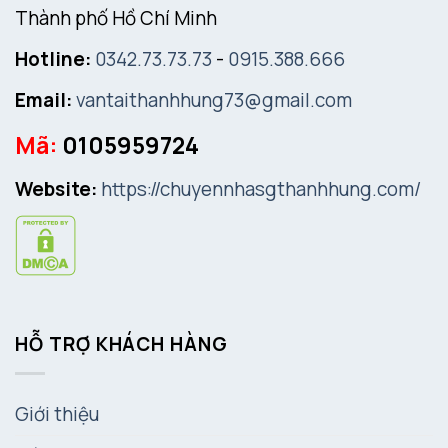
Thành phố Hồ Chí Minh
Hotline:
0342.73.73.73
-
0915.388.666
Email:
vantaithanhhung73@gmail.com
Mã:
0105959724
Website:
https://chuyennhasgthanhhung.com/
HỖ TRỢ KHÁCH HÀNG
Giới thiệu