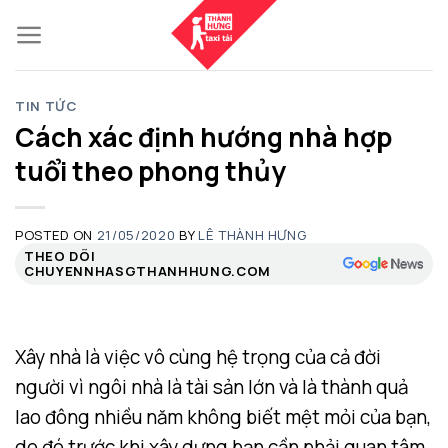
Skip
to
content
TIN TỨC
Cách xác định hướng nhà hợp
tuổi theo phong thủy
POSTED ON
21/05/2020
BY
LÊ THÀNH HƯNG
THEO DÕI
CHUYENNHASGTHANHHUNG.COM
Xây nhà là việc vô cùng hệ trọng của cả đời
người vì ngôi nhà là tài sản lớn và là thành quả
lao đông nhiều năm không biết mệt mỏi của bạn,
do đó trước khi xây dựng bạn cần phải quan tâm