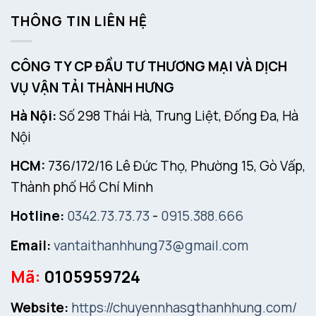
THÔNG TIN LIÊN HỆ
CÔNG TY CP ĐẦU TƯ THƯƠNG MẠI VÀ DỊCH
VỤ VẬN TẢI THÀNH HƯNG
Hà Nội:
Số 298 Thái Hà, Trung Liệt, Đống Đa, Hà
Nội
HCM:
736/172/16 Lê Đức Thọ, Phường 15, Gò Vấp,
Thành phố Hồ Chí Minh
Hotline:
0342.73.73.73
-
0915.388.666
Email:
vantaithanhhung73@gmail.com
Mã:
0105959724
Website:
https://chuyennhasgthanhhung.com/