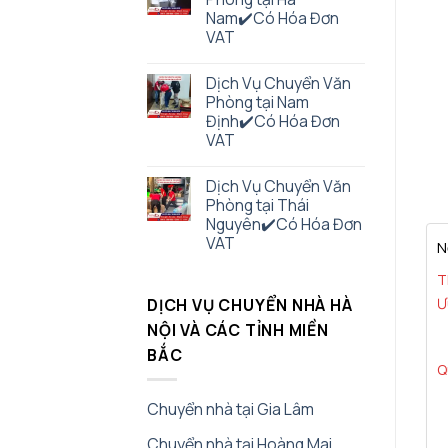
Nam✔️Có Hóa Đơn
VAT
Dịch Vụ Chuyển Văn
Phòng tại Nam
Định✔️Có Hóa Đơn
VAT
Dịch Vụ Chuyển Văn
Phòng tại Thái
Nguyên✔️Có Hóa Đơn
VAT
N
T
DỊCH VỤ CHUYỂN NHÀ HÀ
Ư
NỘI VÀ CÁC TỈNH MIỀN
BẮC
Q
Chuyển nhà tại Gia Lâm
Chuyển nhà tại Hoàng Mai