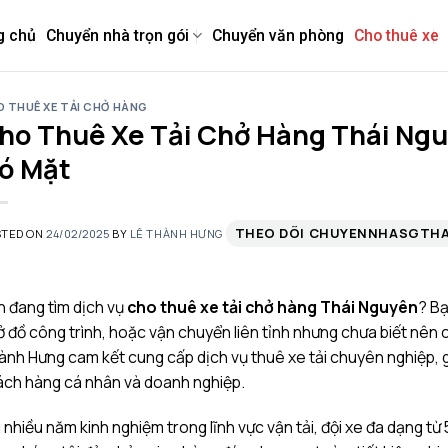
g chủ
Chuyển nhà trọn gói
Chuyển văn phòng
Cho thuê xe
 THUÊ XE TẢI CHỞ HÀNG
ho Thuê Xe Tải Chở Hàng Thái Ngu
ó Mặt
THEO DÕI CHUYENNHASGTH
STED ON
24/02/2025
BY
LÊ THÀNH HƯNG
 đang tìm dịch vụ
cho thuê xe tải chở hàng Thái Nguyên
? Bạ
 đồ công trình, hoặc vận chuyển liên tỉnh nhưng chưa biết nên c
nh Hưng cam kết cung cấp dịch vụ thuê xe tải chuyên nghiệp, g
ách hàng cá nhân và doanh nghiệp.
 nhiều năm kinh nghiệm trong lĩnh vực vận tải, đội xe đa dạng từ 