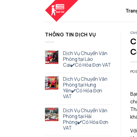
Skip
to
Tran
content
CHO
THÔNG TIN DỊCH VỤ
C
C
Dịch Vụ Chuyển Văn
Phòng tại Lào
Cai✔️Có Hóa Đơn VAT
PO
Dịch Vụ Chuyển Văn
Phòng tại Hưng
Yên✔️Có Hóa Đơn
Bạn
VAT
chở
Thà
Dịch Vụ Chuyển Văn
Phòng tại Hải
kh
Phòng✔️Có Hóa Đơn
VAT
Với