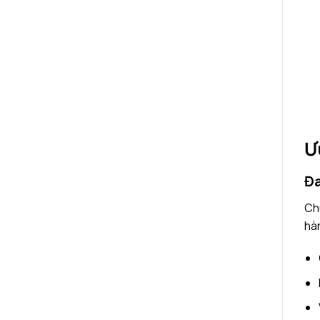
Ư
Đa
Ch
hà