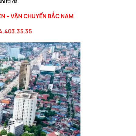
í tối đa.
ÊN – VẬN CHUYỂN BẮC NAM
4.403.35.35