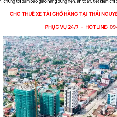
, chúng tôi đảm bảo giao hàng đúng hẹn, an toàn, tiết kiệm chi ph
CHO THUÊ XE TẢI CHỞ HÀNG TẠI THÁI NGUY
PHỤC VỤ 24/7 –
HOTLINE:
09