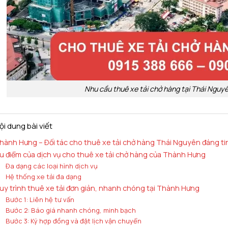
Nhu cầu thuê xe tải chở hàng tại Thái Nguy
ội dung bài viết
hành Hưng – Đối tác cho thuê xe tải chở hàng Thái Nguyên đáng ti
u điểm của dịch vụ cho thuê xe tải chở hàng của Thành Hưng
Đa dạng các loại hình dịch vụ
Hệ thống xe tải đa dạng
uy trình thuê xe tải đơn giản, nhanh chóng tại Thành Hưng
Bước 1: Liên hệ tư vấn
Bước 2: Báo giá nhanh chóng, minh bạch
Bước 3: Ký hợp đồng và đặt lịch vận chuyển