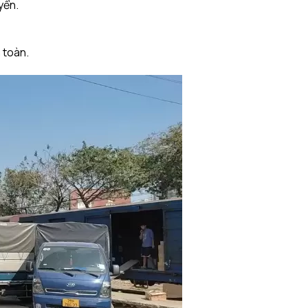
yển.
 toàn.