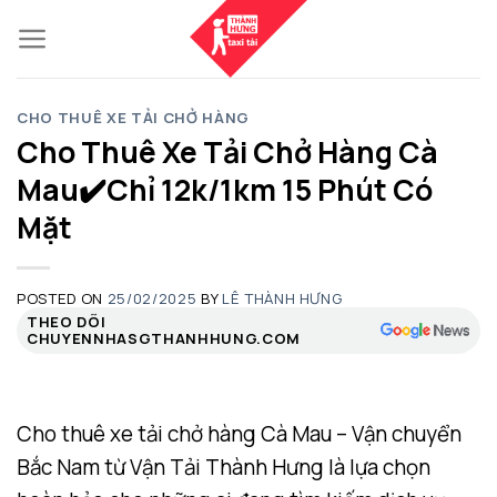
Skip
to
content
CHO THUÊ XE TẢI CHỞ HÀNG
Cho Thuê Xe Tải Chở Hàng Cà
Mau✔️Chỉ 12k/1km 15 Phút Có
Mặt
POSTED ON
25/02/2025
BY
LÊ THÀNH HƯNG
THEO DÕI
CHUYENNHASGTHANHHUNG.COM
Cho thuê xe tải chở hàng Cà Mau – Vận chuyển
Bắc Nam từ Vận Tải Thành Hưng là lựa chọn