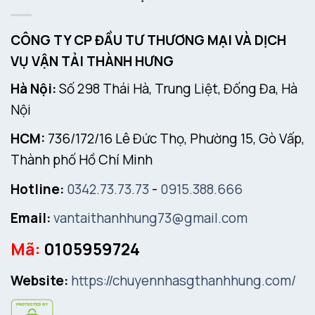
CÔNG TY CP ĐẦU TƯ THƯƠNG MẠI VÀ DỊCH
VỤ VẬN TẢI THÀNH HƯNG
Hà Nội:
Số 298 Thái Hà, Trung Liệt, Đống Đa, Hà
Nội
HCM:
736/172/16 Lê Đức Thọ, Phường 15, Gò Vấp,
Thành phố Hồ Chí Minh
Hotline:
0342.73.73.73
-
0915.388.666
Email:
vantaithanhhung73@gmail.com
Mã:
0105959724
Website:
https://chuyennhasgthanhhung.com/