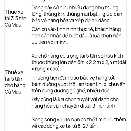
Dòng này sở hữu nhiều dạng như thùng
Thuê xe
lửng, thùng kín, thùng mui bạt,… giúp bạn
tải 3.5 tấn
bảo vệ hàng hóa và xếp dỡ dễ dàng.
Cà Mau
Căn cứ vào tình hình thực tế, khách hàng
nên cân nhắc để biết đâu là lựa chọn nên
ưu tiên với mình.
Xe chở hàng có trọng tải 5 tấn sở hữu kích
thước thùng lớn đến 6m x 2,2 m x 2,4 m(dài
x rộng x cao).
Thuê xe
Phương tiện đảm bảo bảo vệ hàng tốt,
tải 5 tấn
bám đường vượt trội, an toàn khi di chuyển
chở hàng
trên cung đường gồ ghề, nhiều dốc.
Cà Mau
Đây cũng là lựa chọn tuyệt vời dành cho
hàng hóa vận chuyển đi xa, đi liên tỉnh.
Song song với đó bạn có thể tìm hiểu thêm
về các dòng xe tải từ 8-27 tấn.