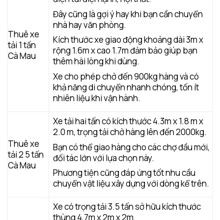
Đây cũng là gợi ý hay khi bạn cần chuyển
nhà hay văn phòng.
Thuê xe
Kích thước xe giao động khoảng dài 3m x
tải 1 tấn
rộng 1.6m x cao 1.7m đảm bảo giúp bạn
Cà Mau
thêm hài lòng khi dùng.
Xe cho phép chở đến 900kg hàng và có
khả năng di chuyển nhanh chóng, tốn ít
nhiên liệu khi vận hành.
Xe tải hai tấn có kích thước 4.3m x 1.8 m x
2.0 m, trọng tải chở hàng lên đến 2000kg.
Thuê xe
Bạn có thể giao hàng cho các chợ đầu mới,
tải 2 5 tấn
đối tác lớn với lựa chọn này.
Cà Mau
Phương tiện cũng đáp ứng tốt nhu cầu
chuyển vật liệu xây dựng với dòng kể trên.
Xe có trọng tải 3.5 tấn sở hữu kích thước
thùng 4,7m x 2m x 2m.