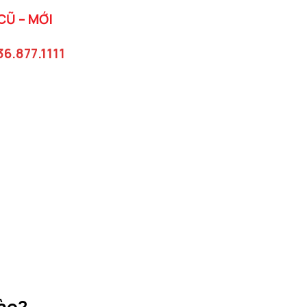
Ũ – MỚI
36.877.1111
nào?