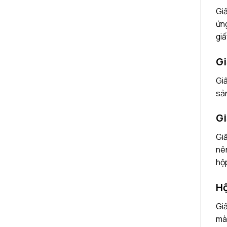
Giấ
ứng
gi
Gi
Giấ
sả
Gi
Giấ
nên
hộp
Hộ
Giấ
màu