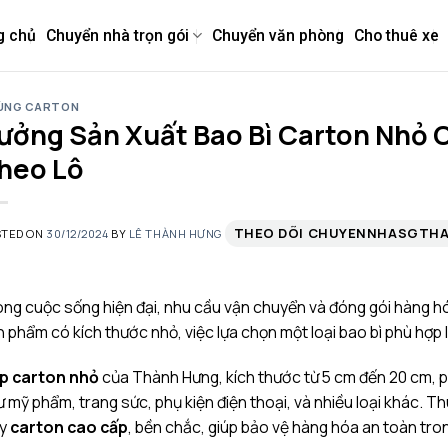
g chủ
Chuyển nhà trọn gói
Chuyển văn phòng
Cho thuê xe
ÙNG CARTON
ưởng Sản Xuất Bao Bì Carton Nhỏ C
heo Lô
THEO DÕI CHUYENNHASGTH
STED ON
30/12/2024
BY
LÊ THÀNH HƯNG
ng cuộc sống hiện đại, nhu cầu vận chuyển và đóng gói hàng hó
 phẩm có kích thước nhỏ, việc lựa chọn một loại bao bì phù hợp 
p carton nhỏ
của Thành Hưng, kích thước từ 5 cm đến 20 cm, 
 mỹ phẩm, trang sức, phụ kiện điện thoại, và nhiều loại khác. T
ấy
carton cao cấp
, bền chắc, giúp bảo vệ hàng hóa an toàn tro