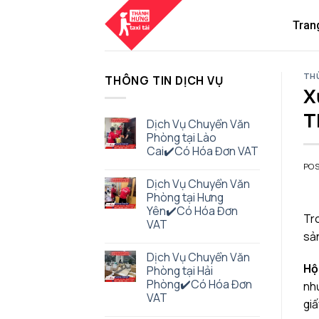
Skip
to
Tran
content
TH
THÔNG TIN DỊCH VỤ
X
T
Dịch Vụ Chuyển Văn
Phòng tại Lào
Cai✔️Có Hóa Đơn VAT
PO
Dịch Vụ Chuyển Văn
Phòng tại Hưng
Yên✔️Có Hóa Đơn
Tro
VAT
sản
Dịch Vụ Chuyển Văn
Hộ
Phòng tại Hải
Phòng✔️Có Hóa Đơn
như
VAT
gi