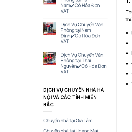
Nam✔️Có Hóa Đơn
VAT
Thù
thù
Dịch Vụ Chuyển Văn
Phòng tại Nam
Định✔️Có Hóa Đơn
VAT
Dịch Vụ Chuyển Văn
Phòng tại Thái
Nguyên✔️Có Hóa Đơn
VAT
DỊCH VỤ CHUYỂN NHÀ HÀ
NỘI VÀ CÁC TỈNH MIỀN
BẮC
Chuyển nhà tại Gia Lâm
Chuyển nhà tại Hoàng Mai