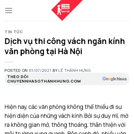
Skip
to
content
TIN TỨC
Dịch vụ thi công vách ngăn kính
văn phòng tại Hà Nội
POSTED ON
01/07/2021
BY
LÊ THÀNH HƯNG
THEO DÕI
CHUYENNHASGTHANHHUNG.COM
Hiện nay, các văn phòng không thể thiếu đi sự
hiện diện của những vách kính.Bởi sự duy mĩ, mở
ra không gian mở, thông thoáng, thân thiện với
môi trường xung quanh. Bên cạnh đó, nhiều văn