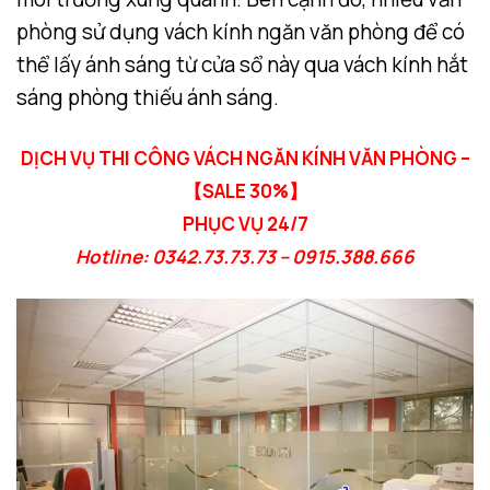
phòng sử dụng vách kính ngăn văn phòng để có
thể lấy ánh sáng từ cửa sổ này qua vách kính hắt
sáng phòng thiếu ánh sáng.
DỊCH VỤ THI CÔNG VÁCH NGĂN KÍNH VĂN PHÒNG –
【SALE 30%】
PHỤC VỤ 24/7
Hotline: 0342.73.73.73 – 0915.388.666