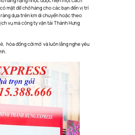
chở hàng nặng nhọc được hiện một cách
 có mặt để chở hàng cho các bạn đến vị trí
rõ ràng dựa trên km di chuyển hoặc theo
dịch vụ mà công ty vận tải Thành Hưng
vẻ, hòa đồng cởi mở và luôn lắng nghe yêu
ình.