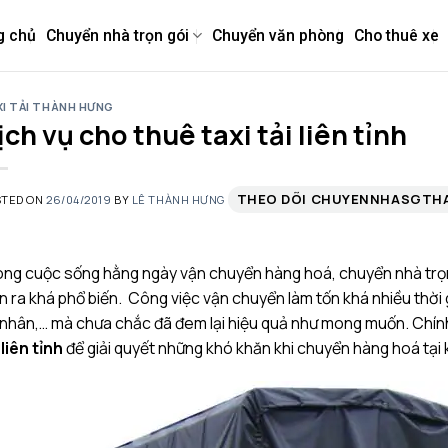
g chủ
Chuyển nhà trọn gói
Chuyển văn phòng
Cho thuê xe
I TẢI THÀNH HƯNG
ịch vụ cho thuê taxi tải liên tỉnh
THEO DÕI CHUYENNHASGT
STED ON
26/04/2019
BY
LÊ THÀNH HƯNG
ng cuộc sống hằng ngày vận chuyển hàng hoá, chuyển nhà trọn g
n ra khá phổ biến. Công việc vận chuyển làm tốn khá nhiều thời 
nhân,… mà chưa chắc đã đem lại hiệu quả như mong muốn. Chính
i
liên tỉnh
để giải quyết những khó khăn khi chuyển hàng hoá tại 