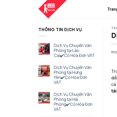
Skip
to
Tran
content
TAX
THÔNG TIN DỊCH VỤ
D
Dịch Vụ Chuyển Văn
Phòng tại Lào
PO
Cai✔️Có Hóa Đơn VAT
Dịch Vụ Chuyển Văn
Tro
Phòng tại Hưng
Yên✔️Có Hóa Đơn
diễ
VAT
cá 
tả
Dịch Vụ Chuyển Văn
Phòng tại Hải
Phòng✔️Có Hóa Đơn
VAT