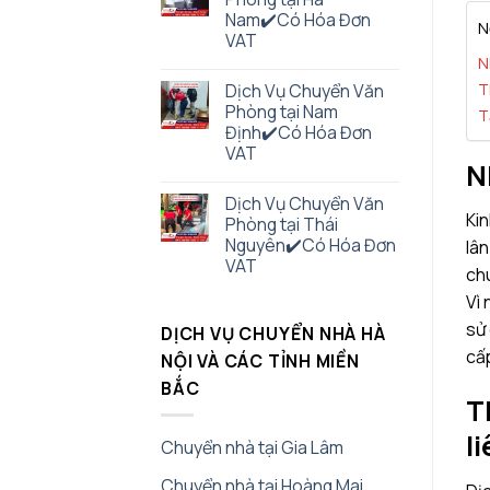
Nam✔️Có Hóa Đơn
N
VAT
N
T
Dịch Vụ Chuyển Văn
Phòng tại Nam
T
Định✔️Có Hóa Đơn
VAT
N
Dịch Vụ Chuyển Văn
Kin
Phòng tại Thái
Nguyên✔️Có Hóa Đơn
lân
VAT
chu
Vì 
sử 
DỊCH VỤ CHUYỂN NHÀ HÀ
cấp
NỘI VÀ CÁC TỈNH MIỀN
BẮC
T
l
Chuyển nhà tại Gia Lâm
Chuyển nhà tại Hoàng Mai