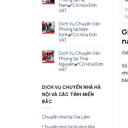
N
Nam✔️Có Hóa Đơn
G
VAT
L
Dịch Vụ Chuyển Văn
Phòng tại Nam
G
Định✔️Có Hóa Đơn
n
VAT
Giá
Dịch Vụ Chuyển Văn
Phòng tại Thái
Nguyên✔️Có Hóa Đơn
Số 
VAT
nhi
bả
DỊCH VỤ CHUYỂN NHÀ HÀ
NỘI VÀ CÁC TỈNH MIỀN
BẮC
Chuyển nhà tại Gia Lâm
Chuyển nhà tại Hoàng Mai