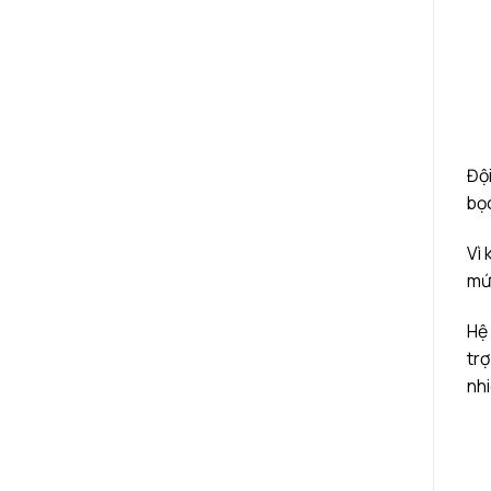
Đội
bọc
Vì 
mức
Hệ 
trợ
nhi