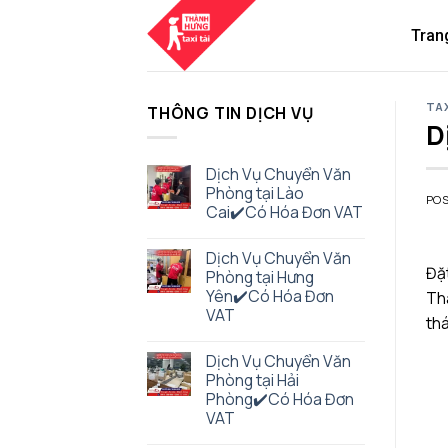
Skip
to
Tran
content
TAX
THÔNG TIN DỊCH VỤ
D
Dịch Vụ Chuyển Văn
Phòng tại Lào
PO
Cai✔️Có Hóa Đơn VAT
Dịch Vụ Chuyển Văn
Đặt
Phòng tại Hưng
Yên✔️Có Hóa Đơn
Thà
VAT
thá
Dịch Vụ Chuyển Văn
Phòng tại Hải
Phòng✔️Có Hóa Đơn
VAT