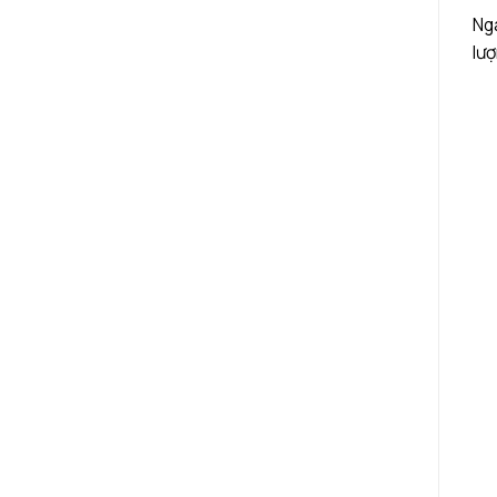
Nga
lượ