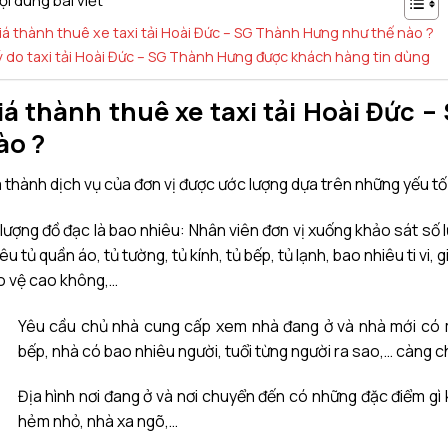
ội dung bài viết
iá thành thuê xe taxi tải Hoài Đức – SG Thành Hưng như thế nào ?
ý do taxi tải Hoài Đức – SG Thành Hưng được khách hàng tin dùng
iá thành thuê xe taxi tải Hoài Đức
ào ?
 thành dịch vụ của đơn vị được ước lượng dựa trên những yếu tố
lượng đồ đạc là bao nhiêu: Nhân viên đơn vị xuống khảo sát số 
êu tủ quần áo, tủ tường, tủ kính, tủ bếp, tủ lạnh, bao nhiêu ti vi
o vệ cao không,…
Yêu cầu chủ nhà cung cấp xem nhà đang ở và nhà mới có
bếp, nhà có bao nhiêu người, tuổi từng người ra sao,… càng chi
Địa hình nơi đang ở và nơi chuyển đến có những đặc điểm g
hẻm nhỏ, nhà xa ngõ,…