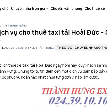
g chủ
Chuyển nhà trọn gói
Chuyển văn phòng
Cho thuê xe
I TẢI THÀNH HƯNG
ịch vụ cho thuê taxi tải Hoài Đức 
THEO DÕI CHUYENNHASGT
STED ON
26/03/2019
BY
LÊ THÀNH HƯNG
 lịch thuê xe
taxi tải Hoài Đức
ngay hôm nay, quý khách sẽ nhận
nh Hưng. Chúng tôi tự tin đem đến một dịch vụ đảm bảo đầy đủ
i độ phục vụ hoàn hảo nhất chưa từng đơn vị nào làm được.