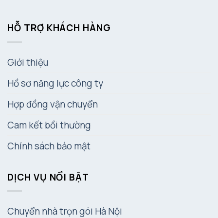
HỖ TRỢ KHÁCH HÀNG
Giới thiệu
Hồ sơ năng lực công ty
Hợp đồng vận chuyển
Cam kết bồi thường
Chính sách bảo mật
DỊCH VỤ NỔI BẬT
Chuyển nhà trọn gói Hà Nội