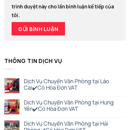
trình duyệt này cho lần bình luận kế tiếp của
tôi.
THÔNG TIN DỊCH VỤ
Dịch Vụ Chuyển Văn Phòng tại Lào
Cai✔️Có Hóa Đơn VAT
Dịch Vụ Chuyển Văn Phòng tại Hưng
Yên✔️Có Hóa Đơn VAT
Dịch Vụ Chuyển Văn Phòng tại Hải