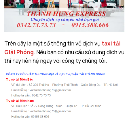
Trên đây là một số thông tin về dịch vụ
taxi tải
Giải Phóng
. Nếu bạn có nhu cầu sử dụng dịch vụ
thì hãy liên hệ ngay với công ty chúng tôi.