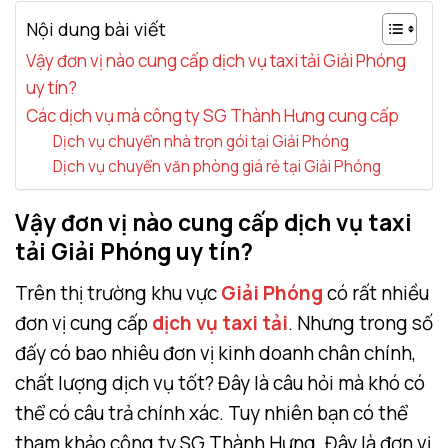
Nội dung bài viết
Vậy đơn vị nào cung cấp dịch vụ taxi tải Giải Phóng
uy tín?
Các dịch vụ mà công ty SG Thành Hưng cung cấp
Dịch vụ chuyển nhà trọn gói tại Giải Phóng
Dịch vụ chuyển văn phòng giá rẻ tại Giải Phóng
Vậy đơn vị nào cung cấp dịch vụ taxi
tải Giải Phóng uy tín?
Trên thị trường khu vực
Giải Phóng
có rất nhiều
đơn vị cung cấp
dịch vụ taxi tải
. Nhưng trong số
đấy có bao nhiêu đơn vị kinh doanh chân chính,
chất lượng dịch vụ tốt? Đây là câu hỏi mà khó có
thể có câu trả chính xác. Tuy nhiên bạn có thể
tham khảo công ty SG Thành Hưng. Đây là đơn vị