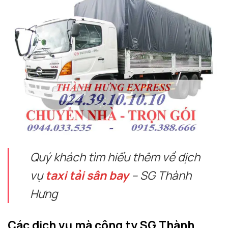
Quý khách tìm hiểu thêm về dịch
vụ
taxi tải sân bay
– SG Thành
Hưng
Các dịch vụ mà công ty SG Thành