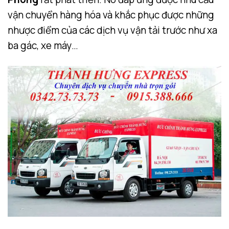
vận chuyển hàng hóa và khắc phục được những
nhược điểm của các dịch vụ vận tải trước như xa
ba gác, xe máy…