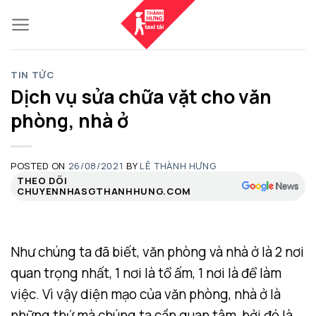
Skip
to
content
TIN TỨC
Dịch vụ sửa chữa vặt cho văn
phòng, nhà ở
POSTED ON
26/08/2021
BY
LÊ THÀNH HƯNG
THEO DÕI
CHUYENNHASGTHANHHUNG.COM
Như chúng ta đã biết, văn phòng và nhà ở là 2 nơi
quan trọng nhất, 1 nơi là tổ ấm, 1 nơi là để làm
việc. Vì vậy diện mạo của văn phòng, nhà ở là
những thứ mà chúng ta cần quan tâm, bởi đó là