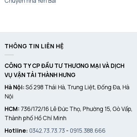
Chuyển nhà Yên Bái
THÔNG TIN LIÊN HỆ
CÔNG TY CP ĐẦU TƯ THƯƠNG MẠI VÀ DỊCH
VỤ VẬN TẢI THÀNH HƯNG
Hà Nội:
Số 298 Thái Hà, Trung Liệt, Đống Đa, Hà
Nội
HCM:
736/172/16 Lê Đức Thọ, Phường 15, Gò Vấp,
Thành phố Hồ Chí Minh
Hotline:
0342.73.73.73
-
0915.388.666