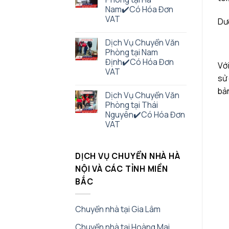
Nam✔️Có Hóa Đơn
VAT
Dướ
Dịch Vụ Chuyển Văn
Phòng tại Nam
Định✔️Có Hóa Đơn
Với
VAT
sử 
bản
Dịch Vụ Chuyển Văn
Phòng tại Thái
Nguyên✔️Có Hóa Đơn
VAT
DỊCH VỤ CHUYỂN NHÀ HÀ
NỘI VÀ CÁC TỈNH MIỀN
BẮC
Chuyển nhà tại Gia Lâm
Chuyển nhà tại Hoàng Mai