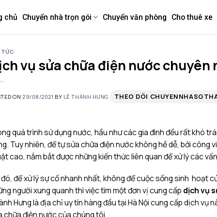
g chủ
Chuyển nhà trọn gói
Chuyển văn phòng
Cho thuê xe
 TỨC
ịch vụ sửa chữa điện nước chuyên n
THEO DÕI CHUYENNHASGTH
STED ON
29/08/2021
BY
LÊ THÀNH HƯNG
ng quá trình sử dụng nước, hầu như các gia đình đều rất khó trán
g. Tuy nhiên, để tự sửa chữa điện nước không hề dễ, bởi công v
ật cao, nắm bắt được những kiến thức liên quan để xử lý các vấ
đó, để xử lý sự cố nhanh nhất, không để cuộc sống sinh hoạt củ
ng người xung quanh thì việc tìm một đơn vị cung cấp
dịch vụ 
ành Hưng
là địa chỉ uy tín hàng đầu tại Hà Nội cung cấp dịch vụ 
 chữa điện nước của chúng tôi