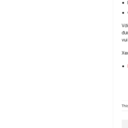
Với
đư
vui
Xem
Thi