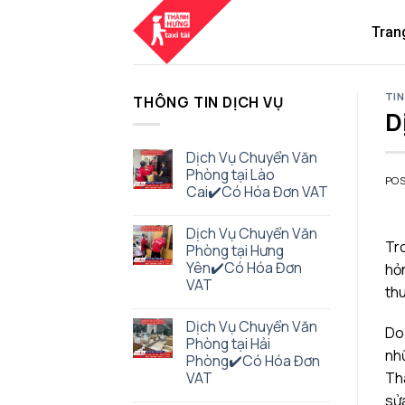
Skip
to
Tran
content
TIN
THÔNG TIN DỊCH VỤ
D
Dịch Vụ Chuyển Văn
Phòng tại Lào
PO
Cai✔️Có Hóa Đơn VAT
Dịch Vụ Chuyển Văn
Tro
Phòng tại Hưng
Yên✔️Có Hóa Đơn
hỏn
VAT
thu
Dịch Vụ Chuyển Văn
Do 
Phòng tại Hải
nhữ
Phòng✔️Có Hóa Đơn
Th
VAT
sửa