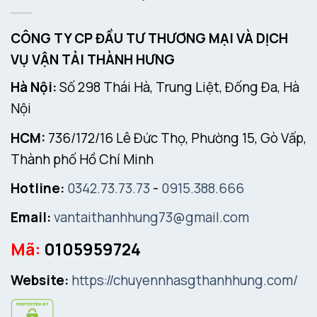
CÔNG TY CP ĐẦU TƯ THƯƠNG MẠI VÀ DỊCH
VỤ VẬN TẢI THÀNH HƯNG
Hà Nội:
Số 298 Thái Hà, Trung Liệt, Đống Đa, Hà
Nội
HCM:
736/172/16 Lê Đức Thọ, Phường 15, Gò Vấp,
Thành phố Hồ Chí Minh
Hotline:
0342.73.73.73
-
0915.388.666
Email:
vantaithanhhung73@gmail.com
Mã:
0105959724
Website:
https://chuyennhasgthanhhung.com/