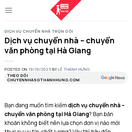
Skip
to
content
DỊCH VỤ CHUYỂN NHÀ TRỌN GÓI
Dịch vụ chuyển nhà – chuyển
văn phòng tại Hà Giang
POSTED ON
19/10/2023
BY
LÊ THÀNH HƯNG
THEO DÕI
CHUYENNHASGTHANHHUNG.COM
Bạn đang muốn tìm kiếm
dịch vụ chuyển nhà –
chuyển văn phòng tại Hà Giang
? Bạn băn
khoăn không biết nên lựa chọn đơn vị nào mới
thực sự uy tín, chất lượng? Vậy thì hãy đến