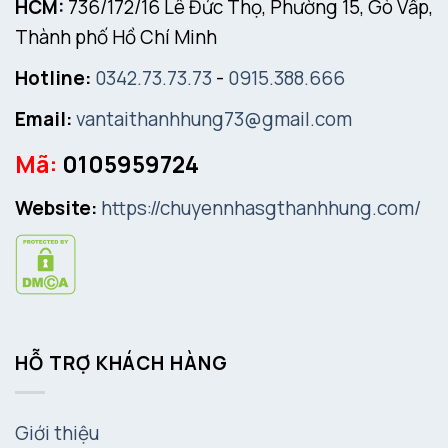
HCM:
736/172/16 Lê Đức Thọ, Phường 15, Gò Vấp,
Thành phố Hồ Chí Minh
Hotline:
0342.73.73.73
-
0915.388.666
Email:
vantaithanhhung73@gmail.com
Mã:
0105959724
Website:
https://chuyennhasgthanhhung.com/
HỖ TRỢ KHÁCH HÀNG
Giới thiệu