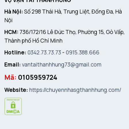
VỤ VẬN TẢI THÀNH HƯNG
Hà Nội:
Số 298 Thái Hà, Trung Liệt, Đống Đa, Hà
Nội
HCM:
736/172/16 Lê Đức Thọ, Phường 15, Gò Vấp,
Thành phố Hồ Chí Minh
Hotline:
0342.73.73.73
-
0915.388.666
Email:
vantaithanhhung73@gmail.com
Mã:
0105959724
Website:
https://chuyennhasgthanhhung.com/