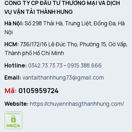
CÔNG TY CP ĐẦU TƯ THƯƠNG MẠI VÀ DỊCH
VỤ VẬN TẢI THÀNH HƯNG
Hà Nội:
Số 298 Thái Hà, Trung Liệt, Đống Đa, Hà
Nội
HCM:
736/172/16 Lê Đức Thọ, Phường 15, Gò Vấp,
Thành phố Hồ Chí Minh
Hotline:
0342.73.73.73
-
0915.388.666
Email:
vantaithanhhung73@gmail.com
Mã:
0105959724
Website:
https://chuyennhasgthanhhung.com/