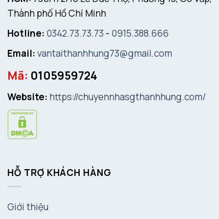
Thành phố Hồ Chí Minh
Hotline:
0342.73.73.73
-
0915.388.666
Email:
vantaithanhhung73@gmail.com
Mã:
0105959724
Website:
https://chuyennhasgthanhhung.com/
HỖ TRỢ KHÁCH HÀNG
Giới thiệu