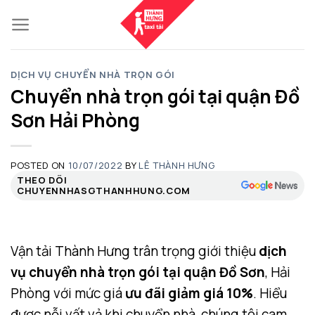
Skip
to
content
DỊCH VỤ CHUYỂN NHÀ TRỌN GÓI
Chuyển nhà trọn gói tại quận Đồ
Sơn Hải Phòng
POSTED ON
10/07/2022
BY
LÊ THÀNH HƯNG
THEO DÕI
CHUYENNHASGTHANHHUNG.COM
Vận tải Thành Hưng trân trọng giới thiệu
dịch
vụ chuyển nhà trọn gói tại quận Đồ Sơn
, Hải
Phòng với mức giá
ưu đãi giảm giá 10%
. Hiểu
được nỗi vất vả khi chuyển nhà, chúng tôi cam