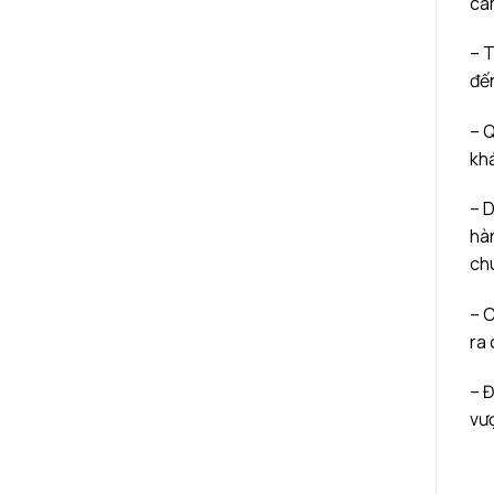
cam
– T
đến
– Q
khá
– 
hàn
chú
– C
ra 
– Đ
vượ