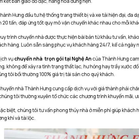
 kết bàn giao đồ đạc, hàng hóa đúng hẹn.
hành Hưng đầu tư hệ thống trang thiết bị và xe tải hiện đại, đa dạ
 20 tấn, đáp ứng tốt quy mô vận chuyển khác nhau cho mỗi khá
uy trình chuyển nhà được thực hiện bài bản từ khâu tư vấn, khảo 
ch hàng. Luôn sẵn sàng phục vụ khách hàng 24/7, kể cả ngày ngh
Dịch vụ
chuyển nhà trọn gói tại Nghệ An
của Thành Hưng cam k
g, không để xảy ra tình trạng thất lạc, hư hỏng hay trầy xước đ
ng tôi bồi thường 100% giá trị tài sản cho quý khách.
huyển nhà Thành Hưng cung cấp dịch vụ với giá thành phải chăng
chúng tôi thường xuyên tổ chức các chương trình khuyến mãi, ư
ặc biệt, chúng tôi tư vấn phong thủy nhà ở miễn phí giúp khách
ng khí và tài lộc.