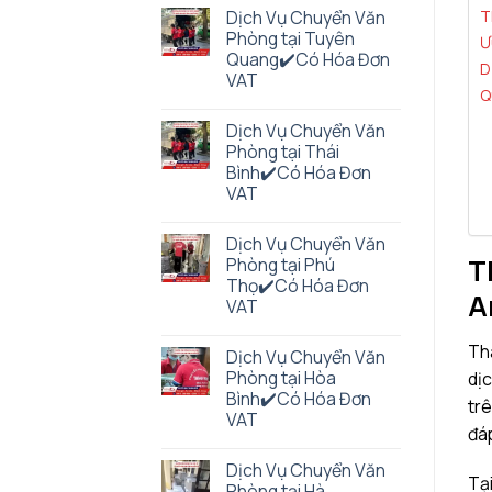
T
Dịch Vụ Chuyển Văn
Phòng tại Tuyên
Ư
Quang✔️Có Hóa Đơn
D
VAT
Q
Dịch Vụ Chuyển Văn
Phòng tại Thái
Bình✔️Có Hóa Đơn
VAT
Dịch Vụ Chuyển Văn
T
Phòng tại Phú
Thọ✔️Có Hóa Đơn
A
VAT
Thà
Dịch Vụ Chuyển Văn
Phòng tại Hòa
dịc
Bình✔️Có Hóa Đơn
trê
VAT
đáp
Dịch Vụ Chuyển Văn
Tại
Phòng tại Hà