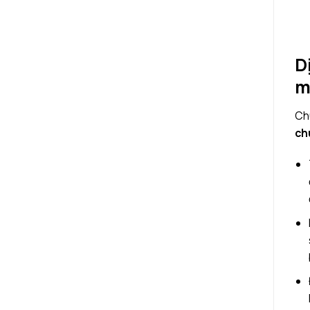
D
m
Chu
ch