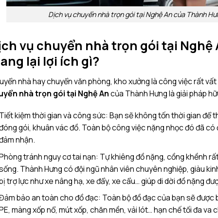
Dịch vụ chuyển nhà trọn gói tại Nghệ An của Thành Hưn
ịch vụ chuyển nhà trọn gói tại Ngh
ang lại lợi ích gì?
yển nhà hay chuyển văn phòng, kho xưởng là công việc rất vất v
uyển nhà trọn gói tại Nghệ An
của Thành Hưng là giải pháp hữu
Tiết kiệm thời gian và công sức: Bạn sẽ không tốn thời gian để 
đóng gói, khuân vác đồ. Toàn bộ công việc nặng nhọc đó đã có
đảm nhận.
Phòng tránh nguy cơ tai nạn: Tự khiêng đồ nặng, cồng khềnh rất
sống. Thành Hưng có đội ngũ nhân viên chuyên nghiệp, giàu kinh
bị trợ lực như xe nâng hạ, xe đẩy, xe cẩu… giúp di dời đồ nặng đ
Đảm bảo an toàn cho đồ đạc: Toàn bộ đồ đạc của bạn sẽ được b
PE, màng xốp nổ, mút xốp, chăn mền, vải lót… hạn chế tối đa va 