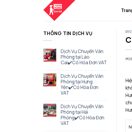
Skip
to
Tran
content
DỊC
THÔNG TIN DỊCH VỤ
C
Dịch Vụ Chuyển Văn
Phòng tại Lào
PO
Cai✔️Có Hóa Đơn VAT
Dịch Vụ Chuyển Văn
Hiệ
Phòng tại Hưng
Yên✔️Có Hóa Đơn
khô
VAT
Hư
chu
Dịch Vụ Chuyển Văn
Hưn
Phòng tại Hải
Phòng✔️Có Hóa Đơn
VAT
N