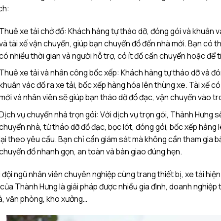
ch:
Thuê xe tải chở đồ: Khách hàng tự tháo dỡ, đóng gói và khuân 
và tài xế vận chuyển, giúp bạn chuyển đồ đến nhà mới. Bạn có t
có nhiều thời gian và người hỗ trợ, có ít đồ cần chuyển hoặc để t
Thuê xe tải và nhân công bốc xếp: Khách hàng tự tháo dỡ và đó
khuân vác đồ ra xe tải, bốc xếp hàng hóa lên thùng xe. Tài xế c
mới và nhân viên sẽ giúp bạn tháo dỡ đồ đạc, vận chuyển vào tr
Dịch vụ chuyển nhà trọn gói: Với dịch vụ trọn gói, Thành Hưng 
chuyển nhà, từ tháo dỡ đồ đạc, bọc lót, đóng gói, bốc xếp hàng 
lại theo yêu cầu. Bạn chỉ cần giám sát mà không cần tham gia bấ
chuyển đồ nhanh gọn, an toàn và bàn giao đúng hẹn.
 đội ngũ nhân viên chuyên nghiệp cùng trang thiết bị, xe tải hiện
của Thành Hưng là giải pháp được nhiều gia đình, doanh nghiệp 
à, văn phòng, kho xưởng…