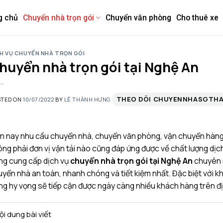
g chủ
Chuyển nhà trọn gói
Chuyển văn phòng
Cho thuê xe
H VỤ CHUYỂN NHÀ TRỌN GÓI
huyển nhà trọn gói tại Nghệ An
THEO DÕI CHUYENNHASGTH
STED ON
10/07/2022
BY
LÊ THÀNH HƯNG
n nay nhu cầu chuyển nhà, chuyển văn phòng, vận chuyển hàng h
ng phải đơn vị vận tải nào cũng đáp ứng được về chất lượng dịc
ng cung cấp dịch vụ
chuyển nhà trọn gói tại Nghệ An
chuyên n
yển nhà an toàn, nhanh chóng và tiết kiệm nhất. Đặc biệt với kh
g hy vọng sẽ tiếp cận được ngày càng nhiều khách hàng trên đ
ội dung bài viết