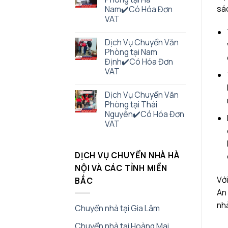
sá
Nam✔️Có Hóa Đơn
VAT
Dịch Vụ Chuyển Văn
Phòng tại Nam
Định✔️Có Hóa Đơn
VAT
Dịch Vụ Chuyển Văn
Phòng tại Thái
Nguyên✔️Có Hóa Đơn
VAT
DỊCH VỤ CHUYỂN NHÀ HÀ
NỘI VÀ CÁC TỈNH MIỀN
Với
BẮC
An 
nh
Chuyển nhà tại Gia Lâm
Chuyển nhà tại Hoàng Mai