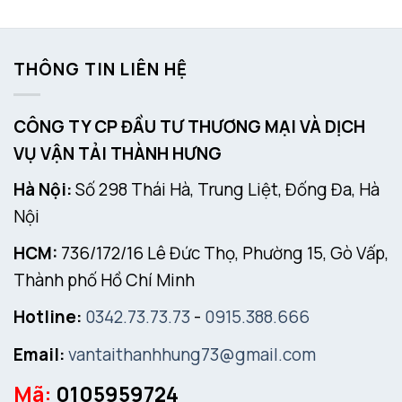
THÔNG TIN LIÊN HỆ
CÔNG TY CP ĐẦU TƯ THƯƠNG MẠI VÀ DỊCH
VỤ VẬN TẢI THÀNH HƯNG
Hà Nội:
Số 298 Thái Hà, Trung Liệt, Đống Đa, Hà
Nội
HCM:
736/172/16 Lê Đức Thọ, Phường 15, Gò Vấp,
Thành phố Hồ Chí Minh
Hotline:
0342.73.73.73
-
0915.388.666
Email:
vantaithanhhung73@gmail.com
Mã:
0105959724