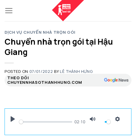
Skip
to
content
DỊCH VỤ CHUYỂN NHÀ TRỌN GÓI
Chuyển nhà trọn gói tại Hậu
Giang
POSTED ON
07/01/2022
BY
LÊ THÀNH HƯNG
THEO DÕI
CHUYENNHASGTHANHHUNG.COM
02:10
PLAY
MUTE
SETTI