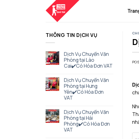
Skip
to
Tran
content
CHO
THÔNG TIN DỊCH VỤ
D
Dịch Vụ Chuyển Văn
Phòng tại Lào
PO
Cai✔️Có Hóa Đơn VAT
Dịch Vụ Chuyển Văn
Dịc
Phòng tại Hưng
Yên✔️Có Hóa Đơn
chu
VAT
Như
Dịch Vụ Chuyển Văn
Thà
Phòng tại Hải
nhấ
Phòng✔️Có Hóa Đơn
VAT