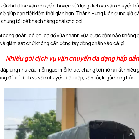
với khi tự túc vận chuyển thì việc sử dụng dịch vụ vận chuyển h
 sẽ giúp bạn tiết kiệm thời gian hơn. Thành Hưng luôn đúng giờ 
 chúng tôi để khách hàng phải chờ đợi.
 công đoàn, bê đê, dỡ đồ vừa nhanh vừa được đảm bảo không để 
và giám sát chứ không cần động tay động chân vào cái gì.
Nhiều gói dịch vụ vận chuyển đa dạng hấp dẫn
đáp ứng nhu cầu mỗi người mỗi khác, chúng tôi mở ra rất nhiều 
ng đó có dịch vụ vận chuyển, bốc xếp, vận tải, kí gửi hàng hóa.