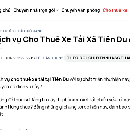
g chủ
Chuyển nhà trọn gói
Chuyển văn phòng
Cho thuê xe
 THUÊ XE TẢI CHỞ HÀNG
ịch vụ Cho Thuê Xe Tải Xã Tiên Du 
THEO DÕI CHUYENNHASGTH
STED ON
21/12/2022
BY
LÊ THÀNH HƯNG
h vụ cho thuê xe tải tại Tiên Du
với sự phát triển như hiện na
yển có dịch vụ này?.
ng để thực sự đáng tin cậy thì phải xem xét rất nhiều yếu tố. V
nh Hưng chưa? Bằng những gì chúng tôi có hiện nay, đảm bảo sẽ
t.