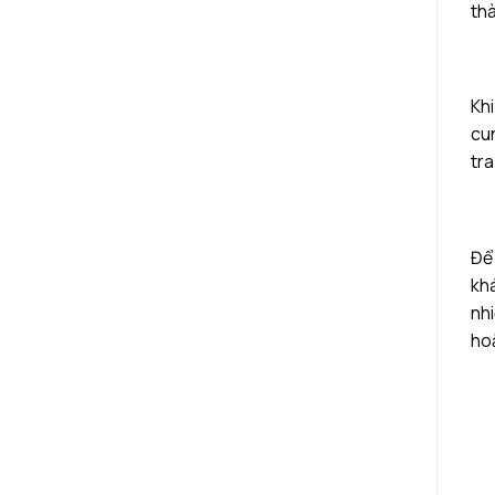
thà
Khi
cun
tra
Để
khá
nhi
ho