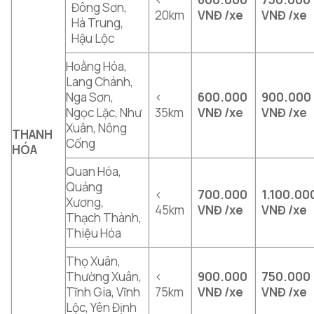
Đông Sơn,
20km
VNĐ /xe
VNĐ /xe
Hà Trung,
Hậu Lộc
Hoằng Hóa,
Lang Chánh,
Nga Sơn,
<
600.000
900.000
Ngọc Lặc, Như
35km
VNĐ /xe
VNĐ /xe
Xuân, Nông
THANH
Cống
HÓA
Quan Hóa,
Quảng
<
700.000
1.100.00
Xương,
45km
VNĐ /xe
VNĐ /xe
Thạch Thành,
Thiệu Hóa
Thọ Xuân,
Thường Xuân,
<
900.000
750.000
Tĩnh Gia, Vĩnh
75km
VNĐ /xe
VNĐ /xe
Lộc, Yên Định