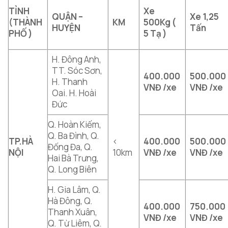
TỈNH
Xe
QUẬN –
Xe 1,25
(THÀNH
KM
500Kg (
HUYỆN
Tấn
PHỐ )
5 Tạ )
H. Đông Anh,
TT. Sóc Sơn,
400.000
500.000
H. Thanh
VNĐ /xe
VNĐ /xe
Oai. H. Hoài
Đức
Q. Hoàn Kiếm,
Q. Ba Đình, Q.
TP.HÀ
<
400.000
500.000
Đống Đa, Q.
NỘI
10km
VNĐ /xe
VNĐ /xe
Hai Bà Trưng,
Q. Long Biên
H. Gia Lâm, Q.
Hà Đông, Q.
400.000
750.000
Thanh Xuân,
VNĐ /xe
VNĐ /xe
Q. Từ Liêm, Q.