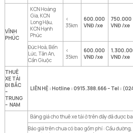
KCN Hoàng
Gia, KCN
<
600.000
750.000
Long Hậu,
35km
VNĐ /xe
VNĐ /xe
KCN Hạnh
VĨNH
Phúc
PHÚC
Đức Hoà, Bến
<
600.000
1.300.0
Lức, Tân An,
35km
VNĐ /xe
VNĐ /xe
Cần Giuộc
THUÊ
XE TẢI
ĐI BẮC
LIÊN HỆ : Hotline : 0915.388.666 – Tel : (0
–
TRUNG
– NAM
Bảng giá cho thuê xe tải ở trên đây đã được 
Báo giá trên chưa có bao gồm phí : Cầu đường, p