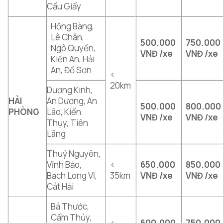
Cầu Giấy
Hồng Bàng,
Lê Chân,
500.000
750.000
Ngô Quyền,
VNĐ /xe
VNĐ /xe
Kiến An, Hải
An, Đồ Sơn
<
20km
Dương Kinh,
HẢI
An Dương, An
500.000
800.000
PHÒNG
Lão, Kiến
VNĐ /xe
VNĐ /xe
Thụy, Tiên
Lãng
Thuỷ Nguyên,
Vĩnh Bảo,
<
650.000
850.000
Bạch Long Vĩ,
35km
VNĐ /xe
VNĐ /xe
Cát Hải
Bá Thước,
Cẩm Thủy,
<
600.000
750.000