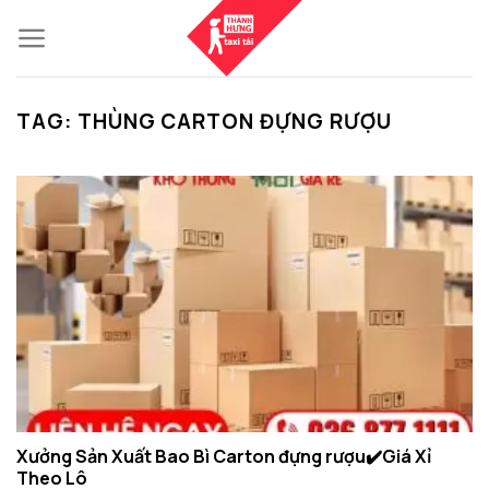
Skip
to
content
TAG:
THÙNG CARTON ĐỰNG RƯỢU
Xưởng Sản Xuất Bao Bì Carton đựng rượu✔️Giá Xỉ
Theo Lô