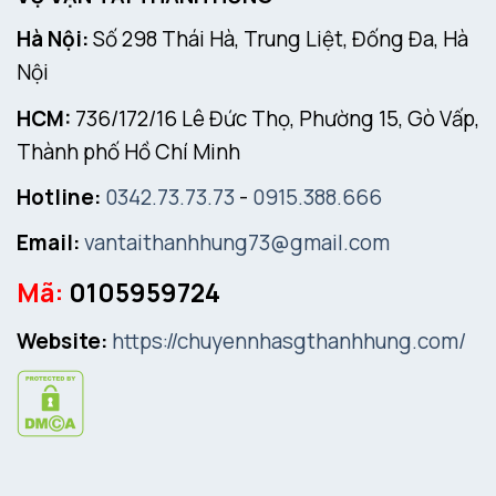
Hà Nội:
Số 298 Thái Hà, Trung Liệt, Đống Đa, Hà
Nội
HCM:
736/172/16 Lê Đức Thọ, Phường 15, Gò Vấp,
Thành phố Hồ Chí Minh
Hotline:
0342.73.73.73
-
0915.388.666
Email:
vantaithanhhung73@gmail.com
Mã:
0105959724
Website:
https://chuyennhasgthanhhung.com/