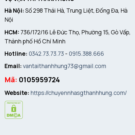
Hà Nội:
Số 298 Thái Hà, Trung Liệt, Đống Đa, Hà
Nội
HCM:
736/172/16 Lê Đức Thọ, Phường 15, Gò Vấp,
Thành phố Hồ Chí Minh
Hotline:
0342.73.73.73
-
0915.388.666
Email:
vantaithanhhung73@gmail.com
Mã:
0105959724
Website:
https://chuyennhasgthanhhung.com/