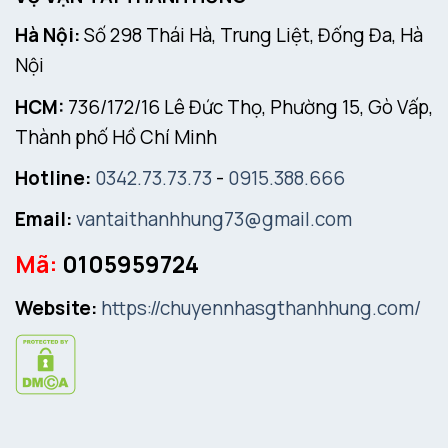
Hà Nội:
Số 298 Thái Hà, Trung Liệt, Đống Đa, Hà
Nội
HCM:
736/172/16 Lê Đức Thọ, Phường 15, Gò Vấp,
Thành phố Hồ Chí Minh
Hotline:
0342.73.73.73
-
0915.388.666
Email:
vantaithanhhung73@gmail.com
Mã:
0105959724
Website:
https://chuyennhasgthanhhung.com/