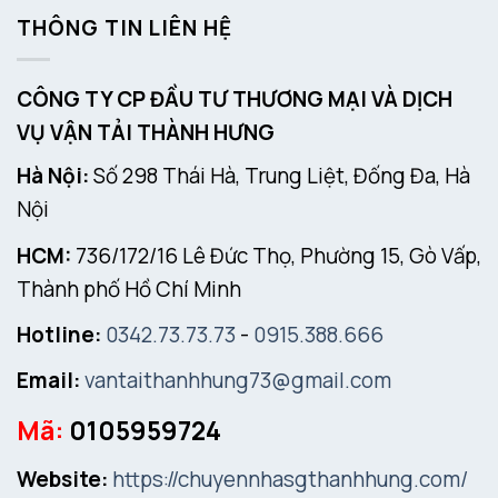
THÔNG TIN LIÊN HỆ
CÔNG TY CP ĐẦU TƯ THƯƠNG MẠI VÀ DỊCH
VỤ VẬN TẢI THÀNH HƯNG
Hà Nội:
Số 298 Thái Hà, Trung Liệt, Đống Đa, Hà
Nội
HCM:
736/172/16 Lê Đức Thọ, Phường 15, Gò Vấp,
Thành phố Hồ Chí Minh
Hotline:
0342.73.73.73
-
0915.388.666
Email:
vantaithanhhung73@gmail.com
Mã:
0105959724
Website:
https://chuyennhasgthanhhung.com/